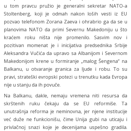
u tom pravcu pružio je generalni sekretar NATO-a
Stoltenberg, koji je odmah nakon loših vesti iz EU
pozvao telefonom Zorana Zaeva i ohrabrio ga da se u
planovima NATO da primi Severnu Makedoniju u što
kraćem roku ništa nije promenilo. Sasvim nov i
pozitivan momenat je i inicijativa predsednika Srbije
Aleksandra Vučića da upravo sa Albanijom i Severnom
Makedonijom krene u formiranje „malog Šengena“ na
Balkanu, u otvaranje granica za ljude i robu. To su
pravi, strateški evropski potezi u trenutku kada Evropa
nije u stanju da ih povuče.
Na Balkanu, dakle, nemaju vremena niti resursa da
skrštenih ruku čekaju da se EU reformiše. Ta
unutrašnja reforma je neminovna, jer njene institucije
već duže ne funkcionišu, čime Unija gubi na uticaju i
privlačnoj snazi koje je decenijama uspešno gradila.