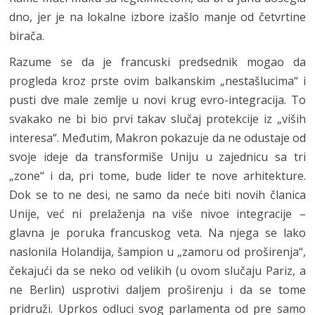
dno, jer je na lokalne izbore izašlo manje od četvrtine
birača.
Razume se da je francuski predsednik mogao da
progleda kroz prste ovim balkanskim „nestašlucima“ i
pusti dve male zemlje u novi krug evro-integracija. To
svakako ne bi bio prvi takav slučaj protekcije iz „viših
interesa“. Međutim, Makron pokazuje da ne odustaje od
svoje ideje da transformiše Uniju u zajednicu sa tri
„zone“ i da, pri tome, bude lider te nove arhitekture.
Dok se to ne desi, ne samo da neće biti novih članica
Unije, već ni prelaženja na više nivoe integracije –
glavna je poruka francuskog veta. Na njega se lako
naslonila Holandija, šampion u „zamoru od proširenja“,
čekajući da se neko od velikih (u ovom slučaju Pariz, a
ne Berlin) usprotivi daljem proširenju i da se tome
pridruži. Uprkos odluci svog parlamenta od pre samo