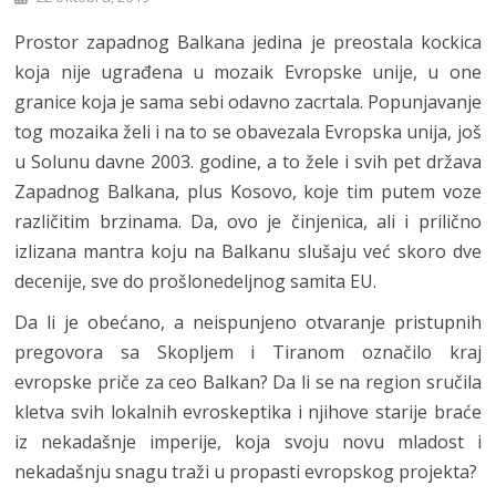
Prostor zapadnog Balkana jedina je preostala kockica
koja nije ugrađena u mozaik Evropske unije, u one
granice koja je sama sebi odavno zacrtala. Popunjavanje
tog mozaika želi i na to se obavezala Evropska unija, još
u Solunu davne 2003. godine, a to žele i svih pet država
Zapadnog Balkana, plus Kosovo, koje tim putem voze
različitim brzinama. Da, ovo je činjenica, ali i prilično
izlizana mantra koju na Balkanu slušaju već skoro dve
decenije, sve do prošlonedeljnog samita EU.
Da li je obećano, a neispunjeno otvaranje pristupnih
pregovora sa Skopljem i Tiranom označilo kraj
evropske priče za ceo Balkan? Da li se na region sručila
kletva svih lokalnih evroskeptika i njihove starije braće
iz nekadašnje imperije, koja svoju novu mladost i
nekadašnju snagu traži u propasti evropskog projekta?