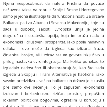
Njena nesposobnost da natera Prištinu da povuče
nečuvene takse na robu iz Srbije i Bosne i Hercegovine
samo je jedna ilustracija te disfunkcionalnosti. Za države
Balkana, pa i za Albaniju i Severnu Makedoniju, koje su
sada u dubokoj žalosti, Evropska unija je jedina
dugoročna i strateška opcija, koja im pruža nadu u
ekonomski i društveni prosperitet. Iako posle nedavnih
odluka i ovo može da izgleda kao izlizana fraza,
činjenice, brojke, ali i zdrav razum govore isključivo u
prilog nastavku evrointegracija. Ma koliko ponekad to
izgledalo nedostižno ili obeshrabrujuće, kao što sada
izgleda u Skoplju i Tirani. Alternativa je haotična, iako
sasvim predvidiva – većina balkanskih država je iskusila
pre samo dve decenije. To je zapušten, ekonomski
izolovan i bezbednosno rizičan prostor, prepušten
lokalnim političkim bogovima, ogrezlim u korupciju i
ratni profit, ali veoma spremnim da se međusobno