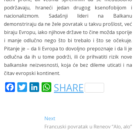
podržavaju, hraneći jedan drugog ksenofobijom i
nacionalizmom. Sadašnji lideri na Balkanu
demonstriraju da ne žele povratak u takvu prošlost, već
biraju Evropu, iako njihove države to čine možda sporije
i manje odlučno nego što bi trebalo i što se očekuje.
Pitanje je – da li Evropa to dovoljno prepoznaje i da li je
odlučna da ih u tome podrži, ili će prihvatiti rizik nove
balkanske neizvesnosti, koja će bez dileme uticati i na
čitav evropski kontinent.
F
T
LI
W
SHARE
A
W
N
H
C
IT
K
A
E
T
E
T
Kretanje
Next
Next
B
E
DI
S
post:
Francuski povratak u Reneov “Alo, alo”
članka
O
R
N
A