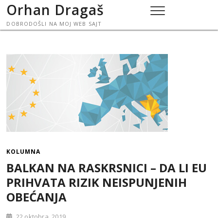
Skip
Orhan Dragaš
to
DOBRODOŠLI NA MOJ WEB SAJT
content
KOLUMNA
BALKAN NA RASKRSNICI – DA LI EU
PRIHVATA RIZIK NEISPUNJENIH
OBEĆANJA
22 oktobra, 2019