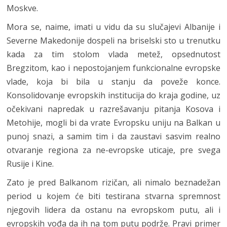
Moskve.
Mora se, naime, imati u vidu da su slučajevi Albanije i
Severne Makedonije dospeli na briselski sto u trenutku
kada za tim stolom vlada metež, opsednutost
Bregzitom, kao i nepostojanjem funkcionalne evropske
vlade, koja bi bila u stanju da poveže konce.
Konsolidovanje evropskih institucija do kraja godine, uz
očekivani napredak u razrešavanju pitanja Kosova i
Metohije, mogli bi da vrate Evropsku uniju na Balkan u
punoj snazi, a samim tim i da zaustavi sasvim realno
otvaranje regiona za ne-evropske uticaje, pre svega
Rusije i Kine.
Zato je pred Balkanom rizičan, ali nimalo beznadežan
period u kojem će biti testirana stvarna spremnost
njegovih lidera da ostanu na evropskom putu, ali i
evropskih vođa da ih na tom putu podrže. Pravi primer