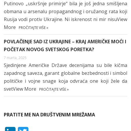
Putinovo „uskršnje primirje“ bila je još jedna smišljena
obmana u arsenalu propagandnog i oružanog rata koji
Rusija vodi protiv Ukrajine. Ni iskrenost ni mir nisuView
More
PROČITAJTE VIŠE »
POVLAČENJE SAD IZ UKRAJINE – KRAJ AMERIČKE MOĆI I
POČETAK NOVOG SVETSKOG PORETKA?
7 marta, 2025
Sjedinjene Američke Države decenijama su bile kičma
zapadnog saveza, garant globalne bezbednosti i simbol
političke i vojne snage koja odvraća one koji žele da
svetView More
PROČITAJTE VIŠE »
PRATITE ME NA DRUŠTVENIM MREŽAMA