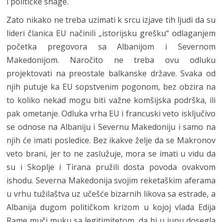
i političke snage.
Zato nikako ne treba uzimati k srcu izjave tih ljudi da su
lideri članica EU načinili „istorijsku grešku“ odlaganjem
početka pregovora sa Albanijom i Severnom
Makedonijom. Naročito ne treba ovu odluku
projektovati na preostale balkanske države. Svaka od
njih putuje ka EU sopstvenim pogonom, bez obzira na
to koliko nekad mogu biti važne komšijska podrška, ili
pak ometanje. Odluka vrha EU i francuski veto isključivo
se odnose na Albaniju i Severnu Makedoniju i samo na
njih će imati posledice. Bez ikakve želje da se Makronov
veto brani, jer to ne zaslužuje, mora se imati u vidu da
su i Skoplje i Tirana pružili dosta povoda ovakvom
ishodu. Severna Makedonija svojim reketaškim aferama
u vrhu tužilaštva uz učešće bizarnih likova sa estrade, a
Albanija dugom političkom krizom u kojoj vlada Edija
Rame muči muku sa legitimitetom, da bi u junu dosegla