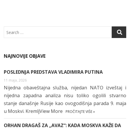
O
P
K
P
Search
NAJNOVIJE OBJAVE
POSLEDNJA PREDSTAVA VLADIMIRA PUTINA
11 maja, 2026
Nijedna obaveštajna služba, nijedan NATO izveštaj i
nijedna zapadna analiza nisu toliko ogolili stvarno
stanje današnje Rusije kao ovogodišnja parada 9. maja
u Moskvi. KremljView More
PROČITAJTE VIŠE »
ORHAN DRAGAŠ ZA „AVAZ“: KADA MOSKVA KAŽE DA