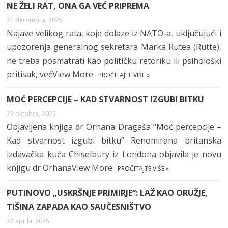
NE ŽELI RAT, ONA GA VEĆ PRIPREMA
21 decembra, 2025
Najave velikog rata, koje dolaze iz NATO-a, uključujući i
upozorenja generalnog sekretara Marka Rutea (Rutte),
ne treba posmatrati kao političku retoriku ili psihološki
pritisak, većView More
PROČITAJTE VIŠE »
MOĆ PERCEPCIJE – KAD STVARNOST IZGUBI BITKU
22 oktobra, 2025
Objavljena knjiga dr Orhana Dragaša “Moć percepcije –
Kad stvarnost izgubi bitku” Renomirana britanska
izdavačka kuća Chiselbury iz Londona objavila je novu
knjigu dr OrhanaView More
PROČITAJTE VIŠE »
PUTINOVO „USKRŠNJE PRIMIRJE“: LAŽ KAO ORUŽJE,
TIŠINA ZAPADA KAO SAUČESNIŠTVO
27 aprila, 2025