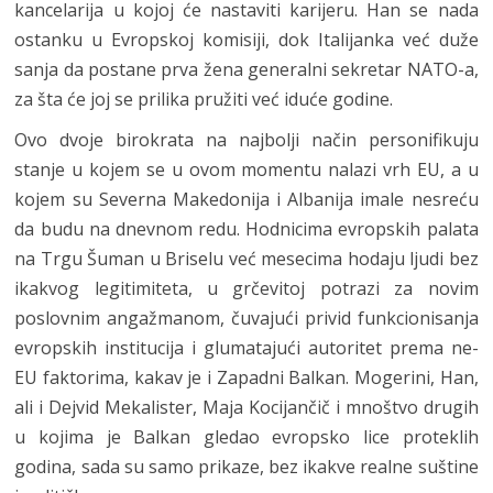
kancelarija u kojoj će nastaviti karijeru. Han se nada
ostanku u Evropskoj komisiji, dok Italijanka već duže
sanja da postane prva žena generalni sekretar NATO-a,
za šta će joj se prilika pružiti već iduće godine.
Ovo dvoje birokrata na najbolji način personifikuju
stanje u kojem se u ovom momentu nalazi vrh EU, a u
kojem su Severna Makedonija i Albanija imale nesreću
da budu na dnevnom redu. Hodnicima evropskih palata
na Trgu Šuman u Briselu već mesecima hodaju ljudi bez
ikakvog legitimiteta, u grčevitoj potrazi za novim
poslovnim angažmanom, čuvajući privid funkcionisanja
evropskih institucija i glumatajući autoritet prema ne-
EU faktorima, kakav je i Zapadni Balkan. Mogerini, Han,
ali i Dejvid Mekalister, Maja Kocijančič i mnoštvo drugih
u kojima je Balkan gledao evropsko lice proteklih
godina, sada su samo prikaze, bez ikakve realne suštine