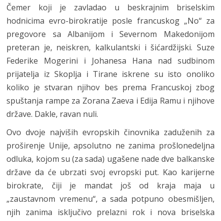
Čemer koji je zavladao u beskrajnim briselskim
hodnicima evro-birokratije posle francuskog „No“ za
pregovore sa Albanijom i Severnom Makedonijom
preteran je, neiskren, kalkulantski i šićardžijski. Suze
Federike Mogerini i Johanesa Hana nad sudbinom
prijatelja iz Skoplja i Tirane iskrene su isto onoliko
koliko je stvaran njihov bes prema Francuskoj zbog
spuštanja rampe za Zorana Zaeva i Edija Ramu i njihove
države. Dakle, ravan nuli.
Ovo dvoje najviših evropskih činovnika zaduženih za
proširenje Unije, apsolutno ne zanima prošlonedeljna
odluka, kojom su (za sada) ugašene nade dve balkanske
države da će ubrzati svoj evropski put. Kao karijerne
birokrate, čiji je mandat još od kraja maja u
„zaustavnom vremenu“, a sada potpuno obesmišljen,
njih zanima isključivo prelazni rok i nova briselska