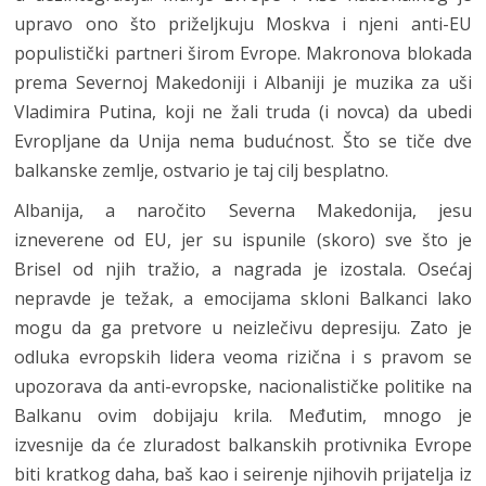
upravo ono što priželjkuju Moskva i njeni anti-EU
populistički partneri širom Evrope. Makronova blokada
prema Severnoj Makedoniji i Albaniji je muzika za uši
Vladimira Putina, koji ne žali truda (i novca) da ubedi
Evropljane da Unija nema budućnost. Što se tiče dve
balkanske zemlje, ostvario je taj cilj besplatno.
Albanija, a naročito Severna Makedonija, jesu
izneverene od EU, jer su ispunile (skoro) sve što je
Brisel od njih tražio, a nagrada je izostala. Osećaj
nepravde je težak, a emocijama skloni Balkanci lako
mogu da ga pretvore u neizlečivu depresiju. Zato je
odluka evropskih lidera veoma rizična i s pravom se
upozorava da anti-evropske, nacionalističke politike na
Balkanu ovim dobijaju krila. Međutim, mnogo je
izvesnije da će zluradost balkanskih protivnika Evrope
biti kratkog daha, baš kao i seirenje njihovih prijatelja iz