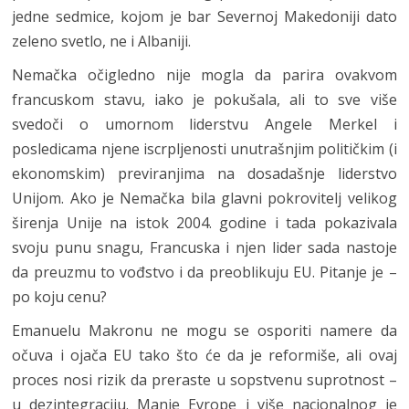
jedne sedmice, kojom je bar Severnoj Makedoniji dato
zeleno svetlo, ne i Albaniji.
Nemačka očigledno nije mogla da parira ovakvom
francuskom stavu, iako je pokušala, ali to sve više
svedoči o umornom liderstvu Angele Merkel i
posledicama njene iscrpljenosti unutrašnjim političkim (i
ekonomskim) previranjima na dosadašnje liderstvo
Unijom. Ako je Nemačka bila glavni pokrovitelj velikog
širenja Unije na istok 2004. godine i tada pokazivala
svoju punu snagu, Francuska i njen lider sada nastoje
da preuzmu to vođstvo i da preoblikuju EU. Pitanje je –
po koju cenu?
Emanuelu Makronu ne mogu se osporiti namere da
očuva i ojača EU tako što će da je reformiše, ali ovaj
proces nosi rizik da preraste u sopstvenu suprotnost –
u dezintegraciju. Manje Evrope i više nacionalnog je