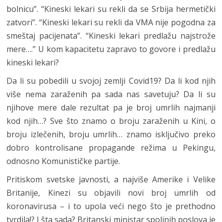
bolnicu”. “Kineski lekari su rekli da se Srbija hermetički
zatvori”. “Kineski lekari su rekli da VMA nije pogodna za
smeštaj pacijenata”. “Kineski lekari predlažu najstrože
mere….” U kom kapacitetu zapravo to govore i predlažu
kineski lekari?
Da li su pobedili u svojoj zemlji Covid19? Da li kod njih
više nema zaraženih pa sada nas savetuju? Da li su
njihove mere dale rezultat pa je broj umrlih najmanji
kod njih…? Sve što znamo o broju zaraženih u Kini, o
broju izlečenih, broju umrlih… znamo isključivo preko
dobro kontrolisane propagande režima u Pekingu,
odnosno Komunističke partije.
Pritiskom svetske javnosti, a najviše Amerike i Velike
Britanije, Kinezi su objavili novi broj umrlih od
koronavirusa – i to upola veći nego što je prethodno
tvrdila!? I šta sada? Britanski ministar spoljnih poslova je