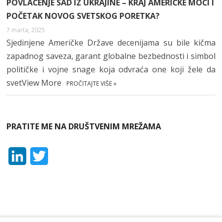
POVLAČENJE SAD IZ UKRAJINE – KRAJ AMERIČKE MOĆI I
POČETAK NOVOG SVETSKOG PORETKA?
7 marta, 2025
Sjedinjene Američke Države decenijama su bile kičma
zapadnog saveza, garant globalne bezbednosti i simbol
političke i vojne snage koja odvraća one koji žele da
svetView More
PROČITAJTE VIŠE »
PRATITE ME NA DRUŠTVENIM MREŽAMA
L
T
i
w
n
i
k
t