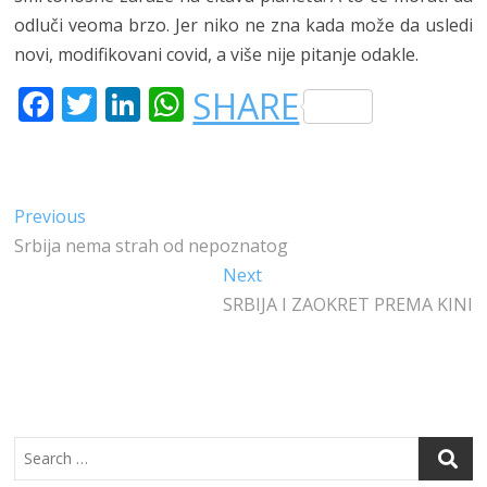
odluči veoma brzo. Jer niko ne zna kada može da usledi
novi, modifikovani covid, a više nije pitanje odakle.
F
T
LI
W
SHARE
A
W
N
H
C
IT
K
A
E
T
E
T
Kretanje
Previous
Previous
B
E
DI
S
post:
Srbija nema strah od nepoznatog
članka
O
R
N
A
Next
Next
O
P
post:
SRBIJA I ZAOKRET PREMA KINI
K
P
Search