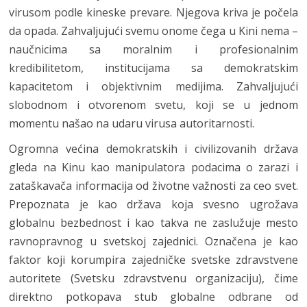
virusom podle kineske prevare. Njegova kriva je počela
da opada. Zahvaljujući svemu onome čega u Kini nema –
naučnicima sa moralnim i profesionalnim
kredibilitetom, institucijama sa demokratskim
kapacitetom i objektivnim medijima. Zahvaljujući
slobodnom i otvorenom svetu, koji se u jednom
momentu našao na udaru virusa autoritarnosti.
Ogromna većina demokratskih i civilizovanih država
gleda na Kinu kao manipulatora podacima o zarazi i
zataškavača informacija od životne važnosti za ceo svet.
Prepoznata je kao država koja svesno ugrožava
globalnu bezbednost i kao takva ne zaslužuje mesto
ravnopravnog u svetskoj zajednici. Označena je kao
faktor koji korumpira zajedničke svetske zdravstvene
autoritete (Svetsku zdravstvenu organizaciju), čime
direktno potkopava stub globalne odbrane od