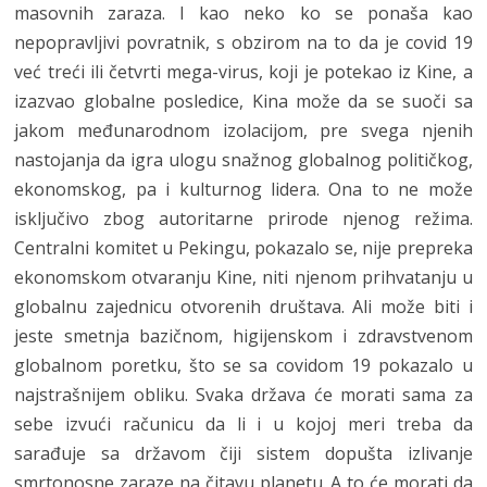
masovnih zaraza. I kao neko ko se ponaša kao
nepopravljivi povratnik, s obzirom na to da je covid 19
već treći ili četvrti mega-virus, koji je potekao iz Kine, a
izazvao globalne posledice, Kina može da se suoči sa
jakom međunarodnom izolacijom, pre svega njenih
nastojanja da igra ulogu snažnog globalnog političkog,
ekonomskog, pa i kulturnog lidera. Ona to ne može
isključivo zbog autoritarne prirode njenog režima.
Centralni komitet u Pekingu, pokazalo se, nije prepreka
ekonomskom otvaranju Kine, niti njenom prihvatanju u
globalnu zajednicu otvorenih društava. Ali može biti i
jeste smetnja bazičnom, higijenskom i zdravstvenom
globalnom poretku, što se sa covidom 19 pokazalo u
najstrašnijem obliku. Svaka država će morati sama za
sebe izvući računicu da li i u kojoj meri treba da
sarađuje sa državom čiji sistem dopušta izlivanje
smrtonosne zaraze na čitavu planetu. A to će morati da