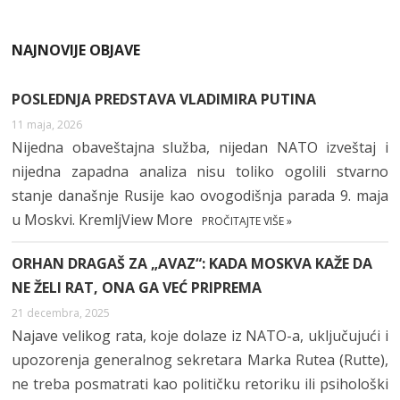
NAJNOVIJE OBJAVE
POSLEDNJA PREDSTAVA VLADIMIRA PUTINA
11 maja, 2026
Nijedna obaveštajna služba, nijedan NATO izveštaj i
nijedna zapadna analiza nisu toliko ogolili stvarno
stanje današnje Rusije kao ovogodišnja parada 9. maja
u Moskvi. KremljView More
PROČITAJTE VIŠE »
ORHAN DRAGAŠ ZA „AVAZ“: KADA MOSKVA KAŽE DA
NE ŽELI RAT, ONA GA VEĆ PRIPREMA
21 decembra, 2025
Najave velikog rata, koje dolaze iz NATO-a, uključujući i
upozorenja generalnog sekretara Marka Rutea (Rutte),
ne treba posmatrati kao političku retoriku ili psihološki