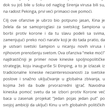
dok su još bile u šoku od naglog širenja virusa bili su,
na radost Pekinga, prvi veći primaoci ove pomoći.
Cilj ove ofanzive je ubrzo bio potpuno jasan, Kina je
želela da se samoproglasi za svetskog šampiona u
borbi protiv korone i da tu slavu podeli sa svima,
zamenjujući preko noći narativ koji je do tada pratio, da
je ustvari svetski šampion u nicanju novih virusa i
njihovom prenošenju svetom. Ova ofanziva “meke moći”
najdrastičniji je primer nove kineske spoljnopolitičke
strategije, koju inauguriše Si Đinping, a to je izlazak iz
tradicionalne kineske nezainteresovanosti za svetske
poslove i snažno uključivanje u globalna zbivanja, u
kojima želi da bude prvorazredni igrač. Navodna
kineska pomoć svetu da se izbori protiv Korone već
baca u zasenak projekat “Jedan pojas jedan put” po
svojoj ambiciji da uključi Kinu u vrh globalnih političkih