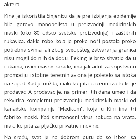
aktera.
Kina je iskoristila činjenicu da je pre izbijanja epidemije
bila gotovo monopolista u proizvodnji medicinskih
maski (oko 80 odsto svetske proizvodnje) i zaštitnih
rukavica, dakle robe koja je preko noći postala preko
potrebna svima, ali zbog sveopšteg zatvaranja granica
nisu mogli do njih da dođu. Peking je brzo shvatio da u
rukama, osim masne zarade, ima jak adut za sopstvenu
promociju i stotine teretnih aviona je poletelo sa istoka
na zapad. Kad je nužda, malo ko pita za cenu i za to ko je
prodavac. A prodavac je, na primer, tih dana umeo i da
rekvirira kompletnu proizvodnju medicinskih maski od
kanadske kompanije “Medicom”, koja u Kini ima tri
fabrike maski. Kad smrtonosni virus zakuca na vrata,
malo ko pita za pljačku privatne imovine.
Na sreću, svet je na dobrom putu da se izbori sa