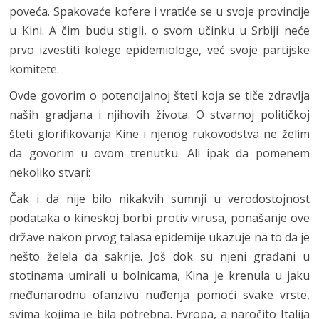
poveća. Spakovaće kofere i vratiće se u svoje provincije
u Kini. A čim budu stigli, o svom učinku u Srbiji neće
prvo izvestiti kolege epidemiologe, već svoje partijske
komitete.
Ovde govorim o potencijalnoj šteti koja se tiče zdravlja
naših gradjana i njihovih života. O stvarnoj političkoj
šteti glorifikovanja Kine i njenog rukovodstva ne želim
da govorim u ovom trenutku. Ali ipak da pomenem
nekoliko stvari:
Čak i da nije bilo nikakvih sumnji u verodostojnost
podataka o kineskoj borbi protiv virusa, ponašanje ove
države nakon prvog talasa epidemije ukazuje na to da je
nešto želela da sakrije. Još dok su njeni građani u
stotinama umirali u bolnicama, Kina je krenula u jaku
međunarodnu ofanzivu nuđenja pomoći svake vrste,
svima kojima je bila potrebna. Evropa, a naročito Italija