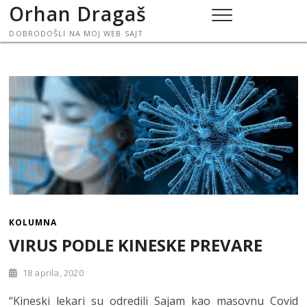
Skip
Orhan Dragaš
to
DOBRODOŠLI NA MOJ WEB SAJT
content
KOLUMNA
VIRUS PODLE KINESKE PREVARE
18 aprila, 2020
“Kineski lekari su odredili Sajam kao masovnu Covid