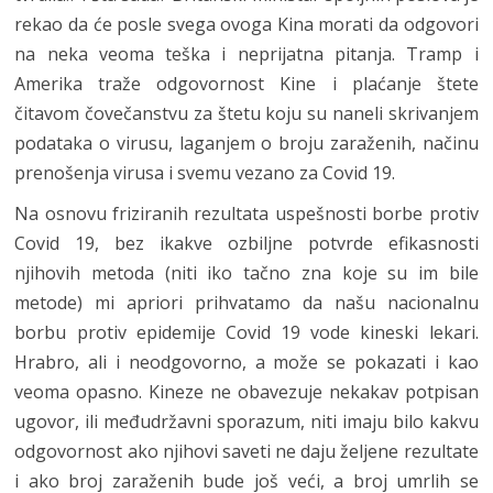
rekao da će posle svega ovoga Kina morati da odgovori
na neka veoma teška i neprijatna pitanja. Tramp i
Amerika traže odgovornost Kine i plaćanje štete
čitavom čovečanstvu za štetu koju su naneli skrivanjem
podataka o virusu, laganjem o broju zaraženih, načinu
prenošenja virusa i svemu vezano za Covid 19.
Na osnovu friziranih rezultata uspešnosti borbe protiv
Covid 19, bez ikakve ozbiljne potvrde efikasnosti
njihovih metoda (niti iko tačno zna koje su im bile
metode) mi apriori prihvatamo da našu nacionalnu
borbu protiv epidemije Covid 19 vode kineski lekari.
Hrabro, ali i neodgovorno, a može se pokazati i kao
veoma opasno. Kineze ne obavezuje nekakav potpisan
ugovor, ili međudržavni sporazum, niti imaju bilo kakvu
odgovornost ako njihovi saveti ne daju željene rezultate
i ako broj zaraženih bude još veći, a broj umrlih se