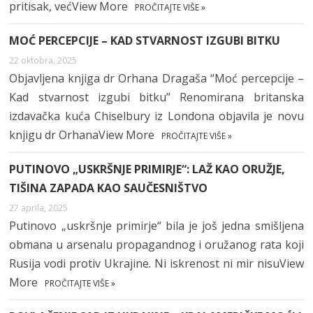
pritisak, većView More
PROČITAJTE VIŠE »
MOĆ PERCEPCIJE – KAD STVARNOST IZGUBI BITKU
22 oktobra, 2025
Objavljena knjiga dr Orhana Dragaša “Moć percepcije –
Kad stvarnost izgubi bitku” Renomirana britanska
izdavačka kuća Chiselbury iz Londona objavila je novu
knjigu dr OrhanaView More
PROČITAJTE VIŠE »
PUTINOVO „USKRŠNJE PRIMIRJE“: LAŽ KAO ORUŽJE,
TIŠINA ZAPADA KAO SAUČESNIŠTVO
27 aprila, 2025
Putinovo „uskršnje primirje“ bila je još jedna smišljena
obmana u arsenalu propagandnog i oružanog rata koji
Rusija vodi protiv Ukrajine. Ni iskrenost ni mir nisuView
More
PROČITAJTE VIŠE »