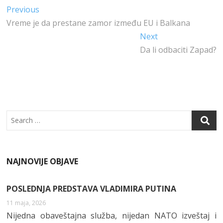
E
T
E
T
Kretanje
Previous
Previous
B
E
DI
S
post:
Vreme je da prestane zamor između EU i Balkana
članka
O
R
N
A
Next
Next
O
P
post:
Da li odbaciti Zapad?
K
P
Search
NAJNOVIJE OBJAVE
POSLEDNJA PREDSTAVA VLADIMIRA PUTINA
11 maja, 2026
Nijedna obaveštajna služba, nijedan NATO izveštaj i