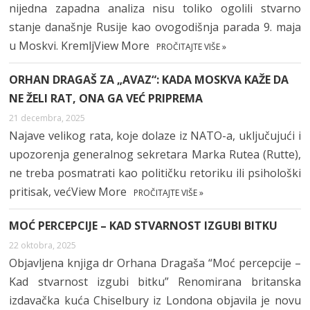
nijedna zapadna analiza nisu toliko ogolili stvarno
stanje današnje Rusije kao ovogodišnja parada 9. maja
u Moskvi. KremljView More
PROČITAJTE VIŠE »
ORHAN DRAGAŠ ZA „AVAZ“: KADA MOSKVA KAŽE DA
NE ŽELI RAT, ONA GA VEĆ PRIPREMA
21 decembra, 2025
Najave velikog rata, koje dolaze iz NATO-a, uključujući i
upozorenja generalnog sekretara Marka Rutea (Rutte),
ne treba posmatrati kao političku retoriku ili psihološki
pritisak, većView More
PROČITAJTE VIŠE »
MOĆ PERCEPCIJE – KAD STVARNOST IZGUBI BITKU
22 oktobra, 2025
Objavljena knjiga dr Orhana Dragaša “Moć percepcije –
Kad stvarnost izgubi bitku” Renomirana britanska
izdavačka kuća Chiselbury iz Londona objavila je novu