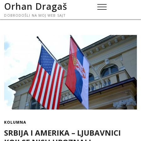
Skip
Orhan Dragaš
to
DOBRODOŠLI NA MOJ WEB SAJT
content
KOLUMNA
SRBIJA I AMERIKA – LJUBAVNICI