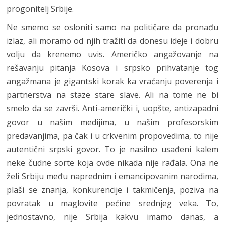
progonitelj Srbije.
Ne smemo se osloniti samo na političare da pronađu
izlaz, ali moramo od njih tražiti da donesu ideje i dobru
volju da krenemo uvis. Američko angažovanje na
rešavanju pitanja Kosova i srpsko prihvatanje tog
angažmana je gigantski korak ka vraćanju poverenja i
partnerstva na staze stare slave. Ali na tome ne bi
smelo da se završi. Anti-američki i, uopšte, antizapadni
govor u našim medijima, u našim profesorskim
predavanjima, pa čak i u crkvenim propovedima, to nije
autentični srpski govor. To je nasilno usađeni kalem
neke čudne sorte koja ovde nikada nije rađala. Ona ne
želi Srbiju među naprednim i emancipovanim narodima,
plaši se znanja, konkurencije i takmičenja, poziva na
povratak u maglovite pećine srednjeg veka. To,
jednostavno, nije Srbija kakvu imamo danas, a