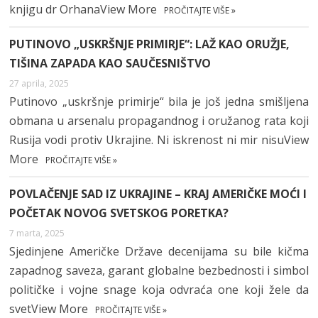
knjigu dr OrhanaView More
PROČITAJTE VIŠE »
PUTINOVO „USKRŠNJE PRIMIRJE“: LAŽ KAO ORUŽJE,
TIŠINA ZAPADA KAO SAUČESNIŠTVO
27 aprila, 2025
Putinovo „uskršnje primirje“ bila je još jedna smišljena
obmana u arsenalu propagandnog i oružanog rata koji
Rusija vodi protiv Ukrajine. Ni iskrenost ni mir nisuView
More
PROČITAJTE VIŠE »
POVLAČENJE SAD IZ UKRAJINE – KRAJ AMERIČKE MOĆI I
POČETAK NOVOG SVETSKOG PORETKA?
7 marta, 2025
Sjedinjene Američke Države decenijama su bile kičma
zapadnog saveza, garant globalne bezbednosti i simbol
političke i vojne snage koja odvraća one koji žele da
svetView More
PROČITAJTE VIŠE »