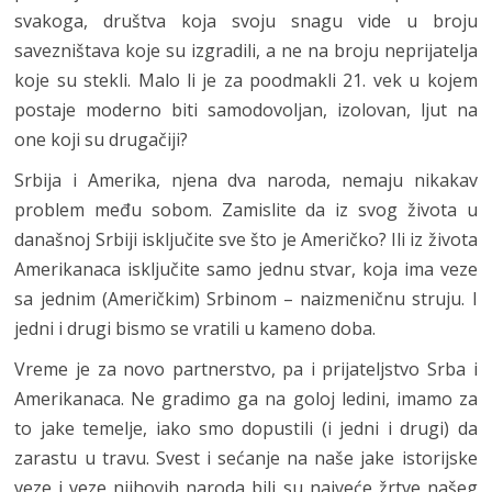
svakoga, društva koja svoju snagu vide u broju
savezništava koje su izgradili, a ne na broju neprijatelja
koje su stekli. Malo li je za poodmakli 21. vek u kojem
postaje moderno biti samodovoljan, izolovan, ljut na
one koji su drugačiji?
Srbija i Amerika, njena dva naroda, nemaju nikakav
problem među sobom. Zamislite da iz svog života u
današnoj Srbiji isključite sve što je Američko? Ili iz života
Amerikanaca isključite samo jednu stvar, koja ima veze
sa jednim (Američkim) Srbinom – naizmeničnu struju. I
jedni i drugi bismo se vratili u kameno doba.
Vreme je za novo partnerstvo, pa i prijateljstvo Srba i
Amerikanaca. Ne gradimo ga na goloj ledini, imamo za
to jake temelje, iako smo dopustili (i jedni i drugi) da
zarastu u travu. Svest i sećanje na naše jake istorijske
veze i veze njihovih naroda bili su najveće žrtve našeg