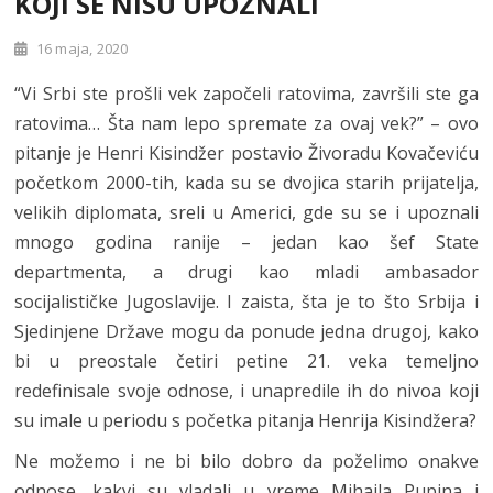
KOJI SE NISU UPOZNALI
16 maja, 2020
“Vi Srbi ste prošli vek započeli ratovima, završili ste ga
ratovima… Šta nam lepo spremate za ovaj vek?” – ovo
pitanje je Henri Kisindžer postavio Živoradu Kovačeviću
početkom 2000-tih, kada su se dvojica starih prijatelja,
velikih diplomata, sreli u Americi, gde su se i upoznali
mnogo godina ranije – jedan kao šef State
departmenta, a drugi kao mladi ambasador
socijalističke Jugoslavije. I zaista, šta je to što Srbija i
Sjedinjene Države mogu da ponude jedna drugoj, kako
bi u preostale četiri petine 21. veka temeljno
redefinisale svoje odnose, i unapredile ih do nivoa koji
su imale u periodu s početka pitanja Henrija Kisindžera?
Ne možemo i ne bi bilo dobro da poželimo onakve
odnose, kakvi su vladali u vreme Mihajla Pupina i