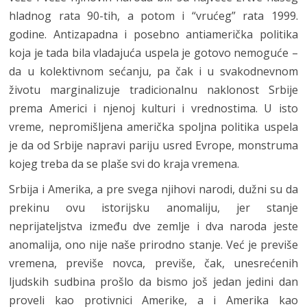
hladnog rata 90-tih, a potom i “vrućeg” rata 1999.
godine. Antizapadna i posebno antiamerička politika
koja je tada bila vladajuća uspela je gotovo nemoguće –
da u kolektivnom sećanju, pa čak i u svakodnevnom
životu marginalizuje tradicionalnu naklonost Srbije
prema Americi i njenoj kulturi i vrednostima. U isto
vreme, nepromišljena američka spoljna politika uspela
je da od Srbije napravi pariju usred Evrope, monstruma
kojeg treba da se plaše svi do kraja vremena.
Srbija i Amerika, a pre svega njihovi narodi, dužni su da
prekinu ovu istorijsku anomaliju, jer stanje
neprijateljstva između dve zemlje i dva naroda jeste
anomalija, ono nije naše prirodno stanje. Već je previše
vremena, previše novca, previše, čak, unesrećenih
ljudskih sudbina prošlo da bismo još jedan jedini dan
proveli kao protivnici Amerike, a i Amerika kao