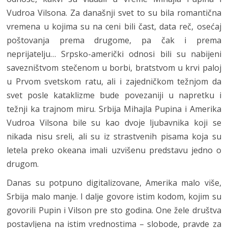
Vudroa Vilsona. Za današnji svet to su bila romantična
vremena u kojima su na ceni bili čast, data reč, osećaj
poštovanja prema drugome, pa čak i prema
neprijatelju… Srpsko-američki odnosi bili su nabijeni
savezništvom stečenom u borbi, bratstvom u krvi paloj
u Prvom svetskom ratu, ali i zajedničkom težnjom da
svet posle kataklizme bude povezaniji u napretku i
težnji ka trajnom miru. Srbija Mihajla Pupina i Amerika
Vudroa Vilsona bile su kao dvoje ljubavnika koji se
nikada nisu sreli, ali su iz strastvenih pisama koja su
letela preko okeana imali uzvišenu predstavu jedno o
drugom.
Danas su potpuno digitalizovane, Amerika malo više,
Srbija malo manje. I dalje govore istim kodom, kojim su
govorili Pupin i Vilson pre sto godina. One žele društva
postavljena na istim vrednostima – slobode, pravde za