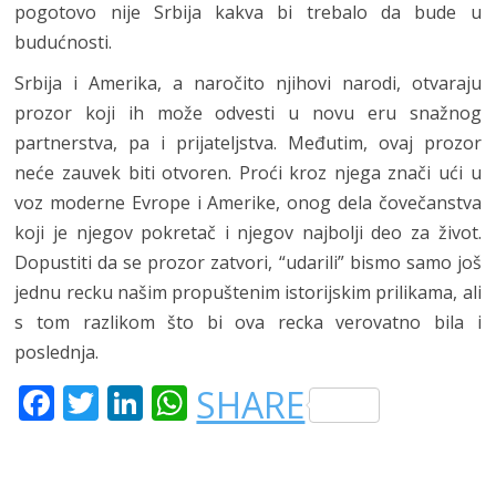
pogotovo nije Srbija kakva bi trebalo da bude u
budućnosti.
Srbija i Amerika, a naročito njihovi narodi, otvaraju
prozor koji ih može odvesti u novu eru snažnog
partnerstva, pa i prijateljstva. Međutim, ovaj prozor
neće zauvek biti otvoren. Proći kroz njega znači ući u
voz moderne Evrope i Amerike, onog dela čovečanstva
koji je njegov pokretač i njegov najbolji deo za život.
Dopustiti da se prozor zatvori, “udarili” bismo samo još
jednu recku našim propuštenim istorijskim prilikama, ali
s tom razlikom što bi ova recka verovatno bila i
poslednja.
F
T
LI
W
SHARE
A
W
N
H
C
IT
K
A