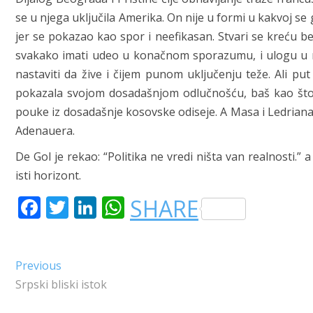
se u njega uključila Amerika. On nije u formi u kakvoj se 
jer se pokazao kao spor i neefikasan. Stvari se kreću be
svakako imati udeo u konačnom sporazumu, i ulogu u nj
nastaviti da žive i čijem punom uključenju teže. Ali pu
pokazala svojom dosadašnjom odlučnošću, baš kao što su
pouke iz dosadašnje kosovske odiseje. A Masa i Ledriana ć
Adenauera.
De Gol je rekao: “Politika ne vredi ništa van realnosti
isti horizont.
F
T
LI
W
SHARE
A
W
N
H
C
IT
K
A
Kretanje
Previous
Previous
E
T
E
T
post:
Srpski bliski istok
članka
B
E
DI
S