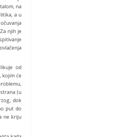
stalom, na
itika, a u
e očuvanja
Za njih je
pitivanje
ovlačenja
likuje od
, kojim će
problemu,
 strana (u
rzog, dok
ao put do
 ne kriju
menta kada