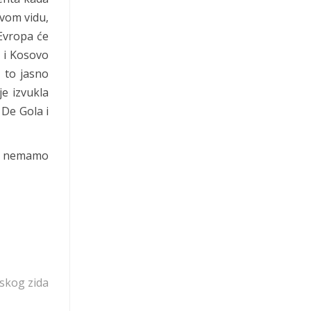
kvom vidu,
 Evropa će
 i Kosovo
e to jasno
e izvukla
 De Gola i
 da nemamo
skog zida