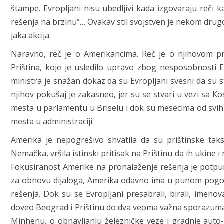
štampe. Evropljani nisu ubedljivi kada izgovaraju reči 
rešenja na brzinu”… Ovakav stil svojstven je nekom drugom, 
jaka akcija.
Naravno, reč je o Amerikancima. Reč je o njihovom pr
Priština, koje je usledilo upravo zbog nesposobnosti 
ministra je snažan dokaz da su Evropljani svesni da su s
njihov pokušaj je zakasneo, jer su se stvari u vezi sa K
mesta u parlamentu u Briselu i dok su mesecima od svih 
mesta u administraciji.
Amerika je nepogrešivo shvatila da su prištinske taks
Nemačka, vršila istinski pritisak na Prištinu da ih ukine i
Fokusiranost Amerike na pronalaženje rešenja je potpun
za obnovu dijaloga, Amerika odavno ima u punom pogonu 
rešenja. Dok su se Evropljani presabrali, birali, imenov
doveo Beograd i Prištinu do dva veoma važna sporazuma
Minhenu, o obnavljanju železničke veze i gradnje au