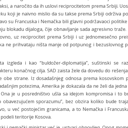
ksi, a naročito da ih uslovi reciprocitetom prema Srbiji. Uo
eku koji je naivno mislio da su takse prema Srbiji održiva pol
avo su Francuska i Nemačka bili glavni podržavaoci politik
u blokadu dijaloga, čije obnavljanje sada agresivno traže. 
vno, uz reciprocitet prema Srbiji i uz jednomesečno preis
ka ne prihvataju ništa manje od potpunog i bezuslovnog p
 izgleda i kao “buldožer-diplomatija”, suštinski se raz
teru konačnog cilja. SAD zaista žele da dovedu do rešenja
ljne obe strane. Iz dosadašnjeg odnosa prema kosovskom 
sadašnjim potezima, Amerika je dokazala da ne želi da jedna
. Ona je u posredništvo ušla sa idejom kompromisa i to b
o obavezujućem sporazumu”, bez obzira koliko bude traj
ovo, u već postojećim granicama, a to Nemačka i Francuska
podeli teritorije Kosova.
cuski i nemački ministar već je, ustvari obnovljen. Onog mo