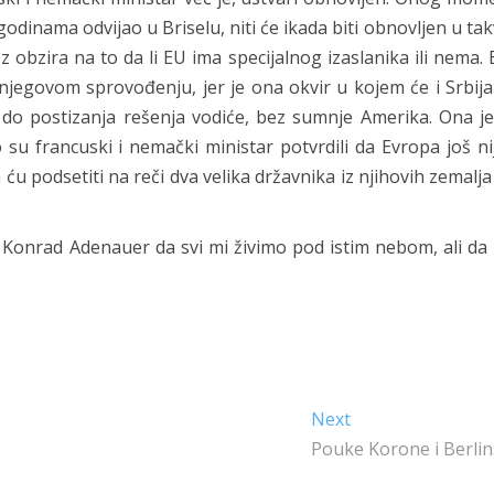
godinama odvijao u Briselu, niti će ikada biti obnovljen u ta
z obzira na to da li EU ima specijalnog izaslanika ili nema.
egovom sprovođenju, jer je ona okvir u kojem će i Srbija
t do postizanja rešenja vodiće, bez sumnje Amerika. Ona j
 francuski i nemački ministar potvrdili da Evropa još nij
u podsetiti na reči dva velika državnika iz njihovih zemalja
.” a Konrad Adenauer da svi mi živimo pod istim nebom, ali
Next
Next
post:
Pouke Korone i Berlin