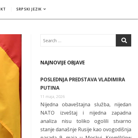
AKT
SRPSKI JEZIK
Search
NAJNOVIJE OBJAVE
POSLEDNJA PREDSTAVA VLADIMIRA
PUTINA
11 maja, 2026
Nijedna obaveštajna služba, nijedan
NATO izveštaj i nijedna zapadna
analiza nisu toliko ogolili stvarno
stanje današnje Rusije kao ovogodišnja
parada 9. maja u Moskvi. KremljView