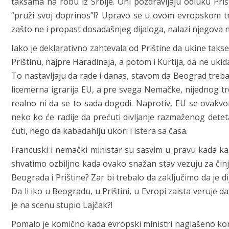
taksama na robu iz Srbije. Oni pozdravljaju odluku Prišt
“pruži svoj doprinos”!? Upravo se u ovom evropskom tr
zašto ne i propast dosadašnjeg dijaloga, nalazi njegova na
Iako je deklarativno zahtevala od Prištine da ukine taks
Prištinu, najpre Haradinaja, a potom i Kurtija, da ne uk
To nastavljaju da rade i danas, stavom da Beograd treba 
licemerna igrarija EU, a pre svega Nemačke, nijednog tr
realno ni da se to sada dogodi. Naprotiv, EU se ovakv
neko ko će radije da prećuti divljanje razmaženog detet
ćuti, nego da kabadahiju ukori i istera sa časa.
Francuski i nemački ministar su sasvim u pravu kada kaž
shvatimo ozbiljno kada ovako snažan stav vezuju za činj
Beograda i Prištine? Zar bi trebalo da zaključimo da je d
Da li iko u Beogradu, u Prištini, u Evropi zaista veruje d
je na scenu stupio Lajčak?!
Pomalo je komično kada evropski ministri naglašeno kori