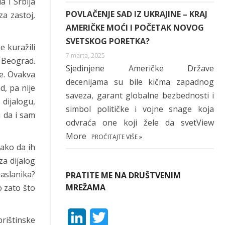
a i Srbija
POVLAČENJE SAD IZ UKRAJINE – KRAJ
a zastoj,
AMERIČKE MOĆI I POČETAK NOVOG
SVETSKOG PORETKA?
e kuražili
7 marta, 2025
a Beograd.
Sjedinjene Američke Države
se. Ovakva
decenijama su bile kičma zapadnog
d, pa nije
saveza, garant globalne bezbednosti i
dijalogu,
simbol političke i vojne snage koja
i da i sam
odvraća one koji žele da svetView
More
PROČITAJTE VIŠE »
kako da ih
za dijalog
zaslanika?
PRATITE ME NA DRUŠTVENIM
MREŽAMA
o zato što
L
T
prištinske