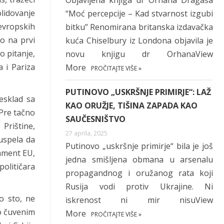
Objavljena knjiga dr Orhana Dragaša
lidovanje
“Moć percepcije – Kad stvarnost izgubi
 evropskih
bitku” Renomirana britanska izdavačka
mo na prvi
kuća Chiselbury iz Londona objavila je
o pitanje,
novu knjigu dr OrhanaView
 i Pariza
More
PROČITAJTE VIŠE »
PUTINOVO „USKRŠNJE PRIMIRJE“: LAŽ
esklad sa
KAO ORUŽJE, TIŠINA ZAPADA KAO
Pre tačno
SAUČESNIŠTVO
Prištine,
27 aprila, 2025
uspela da
Putinovo „uskršnje primirje“ bila je još
lament EU,
jedna smišljena obmana u arsenalu
političara
propagandnog i oružanog rata koji
Rusija vodi protiv Ukrajine. Ni
o sto, ne
iskrenost ni mir nisuView
o čuvenim
More
PROČITAJTE VIŠE »