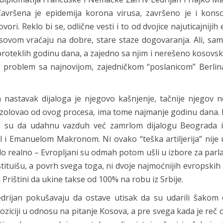
avršena je epidemija korona virusa, završeno je i konso
ori. Reklo bi se, odlične vesti i to od dvojice najuticajnijih
osovom vraćaju na dobre, stare staze dogovaranja. Ali, sa
u proteklih godinu dana, a zajedno sa njim i nerešeno kosovsk
e problem sa najnovijom, zajedničkom “poslanicom” Berlina
astavak dijaloga je njegovo kašnjenje, tačnije njegov n
oizolovao od ovog procesa, ima tome najmanje godinu dana. 
e su da udahnu vazduh već zamrlom dijalogu Beograda i 
 i Emanuelom Makronom. Ni ovako “teška artiljerija” nije 
bilo realno – Evropljani su odmah potom ušli u izbore za par
stituišu, a povrh svega toga, ni dvoje najmoćnijih evropskih 
 u Prištini da ukine takse od 100% na robu iz Srbije.
edrijan pokušavaju da ostave utisak da su udarili šakom 
iciji u odnosu na pitanje Kosova, a pre svega kada je reč 