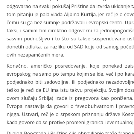
odgovarao na svaki pokušaj Prištine da izvrda ukidanje ta
tom pitanju je pala vlada Aljbina Kurtija, jer reč je o čov
čemu su ga bez sumnje podržavali i evropski centri. Upr
taksi, i samim tim direktno odgovorni za jednoipogodišnj
sasvim podnošljivo i to što su takse suspendovane uslo
donetih odluka, za razliku od SAD koje od samog počet
ovih nezapamćenih mera.
Konačno, američko posredovanje, koje ponekad zaista
evropskog ne samo po tempu kojim se ide, već i po karak
podjednako biti zadovoljne, ili podjednako nezadovo
teško je reći da EU ima istu takvu projekciju. Svojim do
ovom slučaju Srbija) izađe iz pregovora kao ponižena
Evropa nastavlja da govori o “sveobuhvatnom i pravn
njega. Ustvari, reč je o srpskom priznanju države Kos
kada govore da se protive promeni granica i eventualnoj 
Dijalog Beograda i Prištine čije obnavljanje traže fran