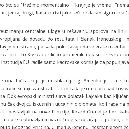
kao što su “tražimo momentalno”, “krajnje je vreme”, “nema
jer taj drugi, kada koristi jake reči, onda ste sigurni da će 
euzimanju centralne uloge u rešavanju sporova na liniji
Evropljana da dovedu do rezultata. I članak francuskog i
tavljeni u stranu, pa sada pokušavaju da se vrate u centar 
osovom i oko Kosova prilično promenile dok su se Evropljani
institucija EU radile samo kadrovske komisije za popunjav
e ona tačka koja je uništila dijalog. Amerika je, a ne Fr
 na tome se nije zaustavila čak ni kada je cena bila pad kosov
a. Dok evropski ministri slave dolazak Lajčaka kao ključan
čak dvojicu iskusnih i uticajnih diplomata, koji rade na p
ali i postavljali na nove funkcije, Ričard Grenel je bez ik
, najpre o obnavljanju vazdušnog saobraćaja, a potom, u f
to-puta Beograd-Priština. U međuvremenu, nesmanjenom že