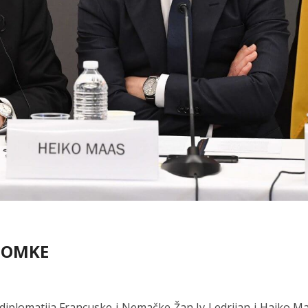
MOMKE
diplomatija Francuske i Nemačke Žan Iv Ledrijan i Hajko Ma