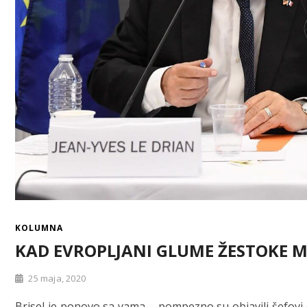
KOLUMNA
KAD EVROPLJANI GLUME ŽESTOKE 
25 maja, 2020
Brisel je ponovo sa vama – pompezno su objavili šefovi 