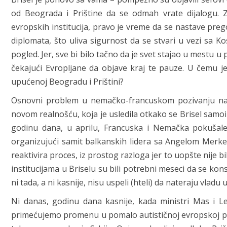
od Beograda i Prištine da se odmah vrate dijalogu. Z
evropskih institucija, pravo je vreme da se nastave pregov
diplomata, što uliva sigurnost da se stvari u vezi sa K
pogled. Jer, sve bi bilo tačno da je svet stajao u mestu 
čekajući Evropljane da objave kraj te pauze. U čemu j
upućenoj Beogradu i Prištini?
Osnovni problem u nemačko-francuskom pozivanju na n
novom realnošću, koja je usledila otkako se Brisel sam
godinu dana, u aprilu, Francuska i Nemačka pokušal
organizujući samit balkanskih lidera sa Angelom Merkel
reaktivira proces, iz prostog razloga jer to uopšte nije 
institucijama u Briselu su bili potrebni meseci da se kon
ni tada, a ni kasnije, nisu uspeli (hteli) da nateraju vladu
Ni danas, godinu dana kasnije, kada ministri Mas i L
primećujemo promenu u pomalo autističnoj evropskoj poz