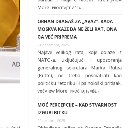
More
PROČITAJTE VIŠE »
ORHAN DRAGAŠ ZA „AVAZ“: KADA
MOSKVA KAŽE DA NE ŽELI RAT, ONA
GA VEĆ PRIPREMA
21 decembra, 2025
Najave velikog rata, koje dolaze iz
NATO-a, uključujući i upozorenja
generalnog sekretara Marka Rutea
(Rutte), ne treba posmatrati kao
političku retoriku ili psihološki pritisak,
većView More
PROČITAJTE VIŠE »
MOĆ PERCEPCIJE – KAD STVARNOST
IZGUBI BITKU
22 oktobra, 2025
s, tražeći