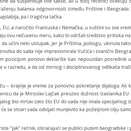
ine da suspenduje ove takse, ali u istoj rečenici očekuju d
aženju balansa odgovornosti između Prištine i Beograda z
jslabija, pa i tragična tačka.
e, EU, a naročito Francuska i Nemačka, u suštini su sve vrem
idaju ovu nečuvenu meru, kako bi održali sredstvo pritiska n
da učini neki ustupak, jer je Priština, pobogu, ukinula tak
enutka do sada nije impresionirala Vučića i zvanični Beogra
om pozicijom ponovo deklariše kao nepouzdan posrednik u 
a u razredu, a da od mirnog i disciplinovanog odlikaša traž
u – krajnje je vreme za ponovno pokretanje dijaloga. Ali 
enicu da je Miroslav Lajčak preuzeo dužnost izaslanika EU 
ijalog bio mrtav zato što EU do sada nije imala specijalnog i
a će se stvari sada odvijati munjevito ka poželjnom cilju sam
ste “jak” rečnik, obraćajući se publici putem beogradske i 