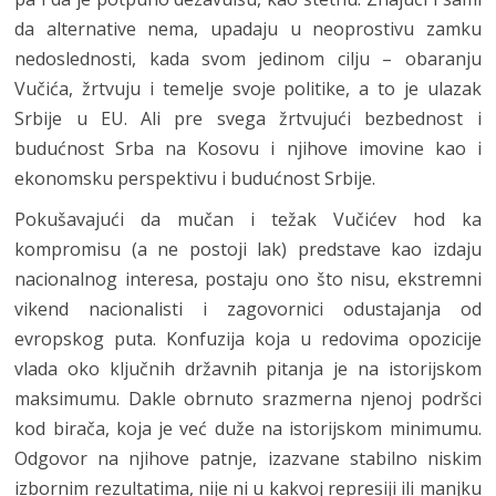
da alternative nema, upadaju u neoprostivu zamku
nedoslednosti, kada svom jedinom cilju – obaranju
Vučića, žrtvuju i temelje svoje politike, a to je ulazak
Srbije u EU. Ali pre svega žrtvujući bezbednost i
budućnost Srba na Kosovu i njihove imovine kao i
ekonomsku perspektivu i budućnost Srbije.
Pokušavajući da mučan i težak Vučićev hod ka
kompromisu (a ne postoji lak) predstave kao izdaju
nacionalnog interesa, postaju ono što nisu, ekstremni
vikend nacionalisti i zagovornici odustajanja od
evropskog puta. Konfuzija koja u redovima opozicije
vlada oko ključnih državnih pitanja je na istorijskom
maksimumu. Dakle obrnuto srazmerna njenoj podršci
kod birača, koja je već duže na istorijskom minimumu.
Odgovor na njihove patnje, izazvane stabilno niskim
izbornim rezultatima, nije ni u kakvoj represiji ili manjku