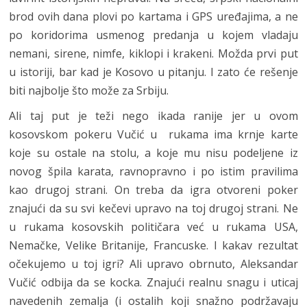
brod ovih dana plovi po kartama i GPS uređajima, a ne
po koridorima usmenog predanja u kojem vladaju
nemani, sirene, nimfe, kiklopi i krakeni. Možda prvi put
u istoriji, bar kad je Kosovo u pitanju. I zato će rešenje
biti najbolje što može za Srbiju.
Ali taj put je teži nego ikada ranije jer u ovom
kosovskom pokeru Vučić u rukama ima krnje karte
koje su ostale na stolu, a koje mu nisu podeljene iz
novog špila karata, ravnopravno i po istim pravilima
kao drugoj strani. On treba da igra otvoreni poker
znajući da su svi kečevi upravo na toj drugoj strani. Ne
u rukama kosovskih političara već u rukama USA,
Nemačke, Velike Britanije, Francuske. I kakav rezultat
očekujemo u toj igri? Ali upravo obrnuto, Aleksandar
Vučić odbija da se kocka. Znajući realnu snagu i uticaj
navedenih zemalja (i ostalih koji snažno podržavaju