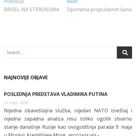
Kretanje
Previous
Next
Previous
Next
B
E
DI
S
post:
post:
BRISEL NA STEROIDIMA
Opomena propuštenih šansi
članka
O
R
N
A
O
P
K
P
Search
NAJNOVIJE OBJAVE
POSLEDNJA PREDSTAVA VLADIMIRA PUTINA
11 maja, 2026
Nijedna obaveštajna služba, nijedan NATO izveštaj i
nijedna zapadna analiza nisu toliko ogolili stvarno
stanje današnje Rusije kao ovogodišnja parada 9. maja
u Moskvi. KremljView More
PROČITAJTE VIŠE »