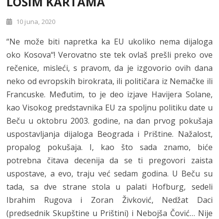
LOŠIM KARTAMA
10 juna, 2020
“Ne može biti napretka ka EU ukoliko nema dijaloga
oko Kosova“! Verovatno ste tek ovlaš prešli preko ove
rečenice, misleći, s pravom, da je izgovorio ovih dana
neko od evropskih birokrata, ili političara iz Nemačke ili
Francuske. Međutim, to je deo izjave Havijera Solane,
kao Visokog predstavnika EU za spoljnu politiku date u
Beču u oktobru 2003. godine, na dan prvog pokušaja
uspostavljanja dijaloga Beograda i Prištine. Nažalost,
propalog pokušaja. I, kao što sada znamo, biće
potrebna čitava decenija da se ti pregovori zaista
uspostave, a evo, traju već sedam godina. U Beču su
tada, sa dve strane stola u palati Hofburg, sedeli
Ibrahim Rugova i Zoran Živković, Nedžat Daci
(predsednik Skupštine u Prištini) i Nebojša Čović… Nije