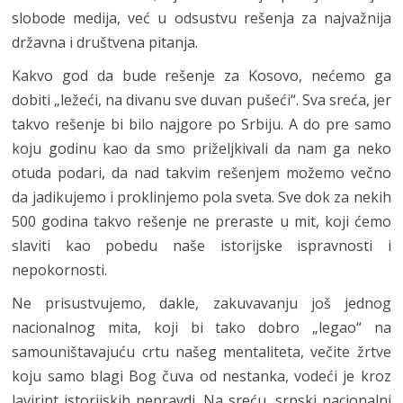
slobode medija, već u odsustvu rešenja za najvažnija
državna i društvena pitanja.
Kakvo god da bude rešenje za Kosovo, nećemo ga
dobiti „ležeći, na divanu sve duvan pušeći“. Sva sreća, jer
takvo rešenje bi bilo najgore po Srbiju. A do pre samo
koju godinu kao da smo priželjkivali da nam ga neko
otuda podari, da nad takvim rešenjem možemo večno
da jadikujemo i proklinjemo pola sveta. Sve dok za nekih
500 godina takvo rešenje ne preraste u mit, koji ćemo
slaviti kao pobedu naše istorijske ispravnosti i
nepokornosti.
Ne prisustvujemo, dakle, zakuvavanju još jednog
nacionalnog mita, koji bi tako dobro „legao“ na
samouništavajuću crtu našeg mentaliteta, večite žrtve
koju samo blagi Bog čuva od nestanka, vodeći je kroz
lavirint istorijskih nepravdi. Na sreću, srpski nacionalni