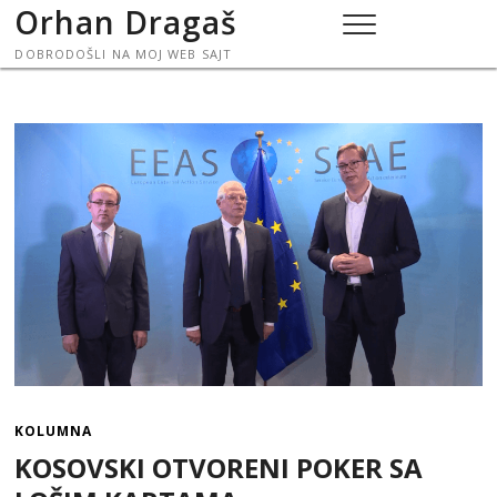
Skip
Orhan Dragaš
to
DOBRODOŠLI NA MOJ WEB SAJT
content
KOLUMNA
KOSOVSKI OTVORENI POKER SA