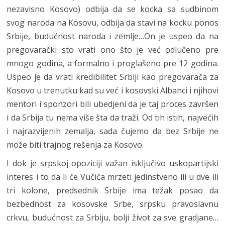
nezavisno Kosovo) odbija da se kocka sa sudbinom
svog naroda na Kosovu, odbija da stavi na kocku ponos
Srbije, budućnost naroda i zemlje…On je uspeo da na
pregovarački sto vrati ono što je već odlučeno pre
mnogo godina, a formalno i proglašeno pre 12 godina.
Uspeo je da vrati kredibilitet Srbiji kao pregovarača za
Kosovo u trenutku kad su već i kosovski Albanci i njihovi
mentori i sponzori bili ubedjeni da je taj proces završen
i da Srbija tu nema više šta da traži. Od tih istih, najvećih
i najrazvijenih zemalja, sada čujemo da bez Srbije ne
može biti trajnog rešenja za Kosovo.
I dok je srpskoj opoziciji važan isključivo uskopartijski
interes i to da li će Vučića mrzeti jedinstveno ili u dve ili
tri kolone, predsednik Srbije ima težak posao da
bezbednost za kosovske Srbe, srpsku pravoslavnu
crkvu, budućnost za Srbiju, bolji život za sve gradjane…