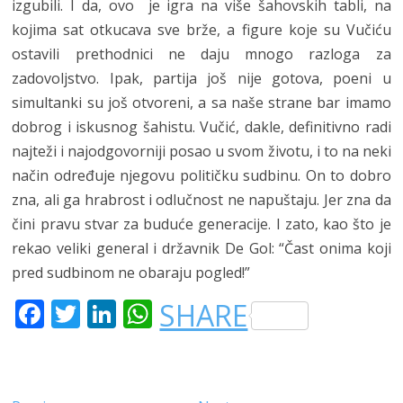
izgubili. I da, ovo je igra na više šahovskih tabli, na
kojima sat otkucava sve brže, a figure koje su Vučiću
ostavili prethodnici ne daju mnogo razloga za
zadovoljstvo. Ipak, partija još nije gotova, poeni u
simultanki su još otvoreni, a sa naše strane bar imamo
dobrog i iskusnog šahistu. Vučić, dakle, definitivno radi
najteži i najodgovorniji posao u svom životu, i to na neki
način određuje njegovu političku sudbinu. On to dobro
zna, ali ga hrabrost i odlučnost ne napuštaju. Jer zna da
čini pravu stvar za buduće generacije. I zato, kao što je
rekao veliki general i državnik De Gol: “Čast onima koji
pred sudbinom ne obaraju pogled!”
F
T
LI
W
SHARE
A
W
N
H
C
IT
K
A
E
T
E
T