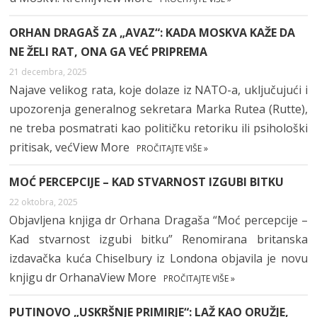
ORHAN DRAGAŠ ZA „AVAZ“: KADA MOSKVA KAŽE DA
NE ŽELI RAT, ONA GA VEĆ PRIPREMA
21 decembra, 2025
Najave velikog rata, koje dolaze iz NATO-a, uključujući i
upozorenja generalnog sekretara Marka Rutea (Rutte),
ne treba posmatrati kao političku retoriku ili psihološki
pritisak, većView More
PROČITAJTE VIŠE »
MOĆ PERCEPCIJE – KAD STVARNOST IZGUBI BITKU
22 oktobra, 2025
Objavljena knjiga dr Orhana Dragaša “Moć percepcije –
Kad stvarnost izgubi bitku” Renomirana britanska
izdavačka kuća Chiselbury iz Londona objavila je novu
knjigu dr OrhanaView More
PROČITAJTE VIŠE »
PUTINOVO „USKRŠNJE PRIMIRJE“: LAŽ KAO ORUŽJE,