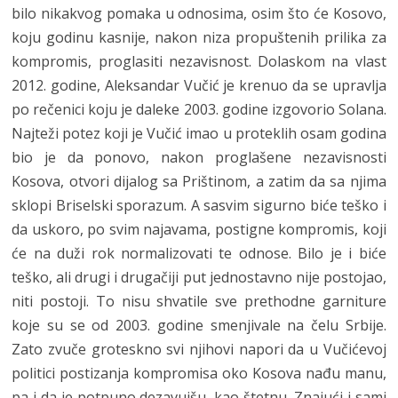
bilo nikakvog pomaka u odnosima, osim što će Kosovo,
koju godinu kasnije, nakon niza propuštenih prilika za
kompromis, proglasiti nezavisnost. Dolaskom na vlast
2012. godine, Aleksandar Vučić je krenuo da se upravlja
po rečenici koju je daleke 2003. godine izgovorio Solana.
Najteži potez koji je Vučić imao u proteklih osam godina
bio je da ponovo, nakon proglašene nezavisnosti
Kosova, otvori dijalog sa Prištinom, a zatim da sa njima
sklopi Briselski sporazum. A sasvim sigurno biće teško i
da uskoro, po svim najavama, postigne kompromis, koji
će na duži rok normalizovati te odnose. Bilo je i biće
teško, ali drugi i drugačiji put jednostavno nije postojao,
niti postoji. To nisu shvatile sve prethodne garniture
koje su se od 2003. godine smenjivale na čelu Srbije.
Zato zvuče groteskno svi njihovi napori da u Vučićevoj
politici postizanja kompromisa oko Kosova nađu manu,
pa i da je potpuno dezavuišu, kao štetnu. Znajući i sami