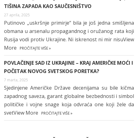
TIŠINA ZAPADA KAO SAUČESNIŠTVO
27 aprila, 2025
Putinovo „uskršnje primirje“ bila je još jedna smišljena
obmana u arsenalu propagandnog i oružanog rata koji
Rusija vodi protiv Ukrajine. Ni iskrenost ni mir nisuView
More
PROČITAJTE VIŠE »
POVLAČENJE SAD IZ UKRAJINE – KRAJ AMERIČKE MOĆI I
POČETAK NOVOG SVETSKOG PORETKA?
7 marta, 2025
Sjedinjene Američke Države decenijama su bile kičma
zapadnog saveza, garant globalne bezbednosti i simbol
političke i vojne snage koja odvraća one koji žele da
svetView More
PROČITAJTE VIŠE »