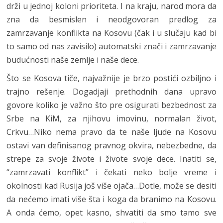
drži u jednoj koloni prioriteta. I na kraju, narod mora da
zna da besmislen i neodgovoran predlog za
zamrzavanje konflikta na Kosovu (čak i u slučaju kad bi
to samo od nas zavisilo) automatski znači i zamrzavanje
budućnosti naše zemlje i naše dece.
Što se Kosova tiče, najvažnije je brzo postići ozbiljno i
trajno rešenje. Dogadjaji prethodnih dana upravo
govore koliko je važno što pre osigurati bezbednost za
Srbe na KiM, za njihovu imovinu, normalan život,
Crkvu…Niko nema pravo da te naše ljude na Kosovu
ostavi van definisanog pravnog okvira, nebezbedne, da
strepe za svoje živote i živote svoje dece. Inatiti se,
“zamrzavati konflikt” i čekati neko bolje vreme i
okolnosti kad Rusija još više ojača…Dotle, može se desiti
da nećemo imati više šta i koga da branimo na Kosovu.
A onda ćemo, opet kasno, shvatiti da smo tamo sve