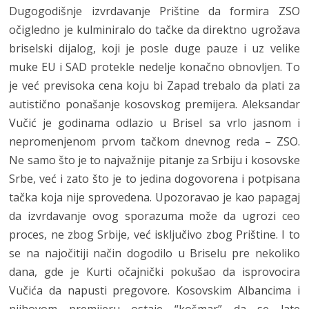
Dugogodišnje izvrdavanje Prištine da formira ZSO
očigledno je kulminiralo do tačke da direktno ugrožava
briselski dijalog, koji je posle duge pauze i uz velike
muke EU i SAD protekle nedelje konačno obnovljen. To
je već previsoka cena koju bi Zapad trebalo da plati za
autistično ponašanje kosovskog premijera. Aleksandar
Vučić je godinama odlazio u Brisel sa vrlo jasnom i
nepromenjenom prvom tačkom dnevnog reda – ZSO.
Ne samo što je to najvažnije pitanje za Srbiju i kosovske
Srbe, već i zato što je to jedina dogovorena i potpisana
tačka koja nije sprovedena. Upozoravao je kao papagaj
da izvrdavanje ovog sporazuma može da ugrozi ceo
proces, ne zbog Srbije, već isključivo zbog Prištine. I to
se na najočitiji način dogodilo u Briselu pre nekoliko
dana, gde je Kurti očajnički pokušao da isprovocira
Vučića da napusti pregovore. Kosovskim Albancima i
njihovom premijeru ostaje “košmar” da se late