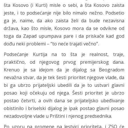
šta Kosovo (i Kurti) misle o sebi, a šta Kosovo zaista
jeste, i to podsećanje nije bilo nimalo nežno. Podsetio
ga je, naime, da ako zaista želi da bude nezavisna
država, kao što misle, Kosovo mora da se odvikne od
toga da Zapad upumpava pare i da priskače kad god
dođu neki problemi – “to neće trajati večno”.
Podsećanje Kurtija na to šta je realnost, traje,
praktično, od njegovog prvog premijerskog dana.
Krenuo je sa idejom da je dijalog sa Beogradom
nevažna stvar, da je tek šesti prioritet njegove vlade, da
bi ga ubrzo prijateljski ubedili da je to ustvari glavni
posao koji očekuju od njega. Šesti prioritet je ubrzo
postao četvrti, a ovih dana se prijateljsko ubeđivanje
obistinilo i briselski dijalog je ipak postao glavni posao
nezadovoljne vlade u Prištini i njenog predsednika.
Po uzoru na promene na lestvici prioriteta, i ZSO će