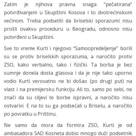
Zatim je njihova pravna snaga “pečatirana”
potvrđivanjem u Skupštini Kosova i to dvotrećinskom
većinom. Treba podsetiti da briselski sporazumi nisu
prošli ovakvu proceduru u Beogradu, odnosno nisu
potvrđeni u Skupštini.
Sve to vreme Kurti i njegovo “Samoopredeljenje” borili
su se protiv briselskih sporazuma, a naročito protiv
ZSO, kako verbalno, tako i fizički. Ta borba je bez
sumnje donela dosta glasova i da je nije tako uporno
vodio Kurti verovatno ne bi došao (po drugi put) na
vlast i na premijersku funkciju. Ali to, samo po sebi, ne
znači da su ciljevi te borbe ispravni, a naročito nisu
ostvarivi. E na to su ga podsećali u Briselu, a naročito
po povratku u Prištinu.
Ne samo da mora da formira ZSO, Kurti je od
ambasadora SAD Kosneta dobio mnogo duži podsetnik