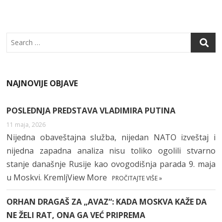
O
P
K
P
Search
NAJNOVIJE OBJAVE
POSLEDNJA PREDSTAVA VLADIMIRA PUTINA
11 maja, 2026
Nijedna obaveštajna služba, nijedan NATO izveštaj i
nijedna zapadna analiza nisu toliko ogolili stvarno
stanje današnje Rusije kao ovogodišnja parada 9. maja
u Moskvi. KremljView More
PROČITAJTE VIŠE »
ORHAN DRAGAŠ ZA „AVAZ“: KADA MOSKVA KAŽE DA
NE ŽELI RAT, ONA GA VEĆ PRIPREMA