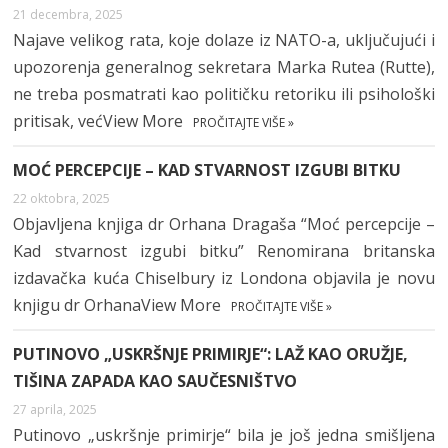
21 decembra, 2025
Najave velikog rata, koje dolaze iz NATO-a, uključujući i
upozorenja generalnog sekretara Marka Rutea (Rutte),
ne treba posmatrati kao političku retoriku ili psihološki
pritisak, većView More
PROČITAJTE VIŠE »
MOĆ PERCEPCIJE – KAD STVARNOST IZGUBI BITKU
22 oktobra, 2025
Objavljena knjiga dr Orhana Dragaša “Moć percepcije –
Kad stvarnost izgubi bitku” Renomirana britanska
izdavačka kuća Chiselbury iz Londona objavila je novu
knjigu dr OrhanaView More
PROČITAJTE VIŠE »
PUTINOVO „USKRŠNJE PRIMIRJE“: LAŽ KAO ORUŽJE,
TIŠINA ZAPADA KAO SAUČESNIŠTVO
27 aprila, 2025
Putinovo „uskršnje primirje“ bila je još jedna smišljena