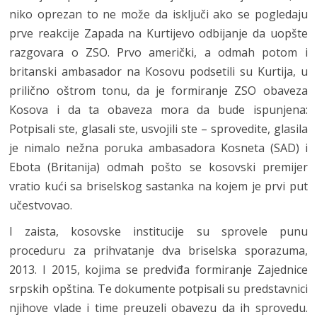
niko oprezan to ne može da isključi ako se pogledaju
prve reakcije Zapada na Kurtijevo odbijanje da uopšte
razgovara o ZSO. Prvo američki, a odmah potom i
britanski ambasador na Kosovu podsetili su Kurtija, u
prilično oštrom tonu, da je formiranje ZSO obaveza
Kosova i da ta obaveza mora da bude ispunjena:
Potpisali ste, glasali ste, usvojili ste – sprovedite, glasila
je nimalo nežna poruka ambasadora Kosneta (SAD) i
Ebota (Britanija) odmah pošto se kosovski premijer
vratio kući sa briselskog sastanka na kojem je prvi put
učestvovao.
I zaista, kosovske institucije su sprovele punu
proceduru za prihvatanje dva briselska sporazuma,
2013. I 2015, kojima se predviđa formiranje Zajednice
srpskih opština. Te dokumente potpisali su predstavnici
njihove vlade i time preuzeli obavezu da ih sprovedu.