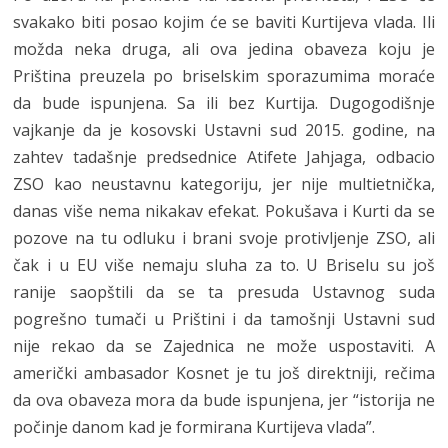
svakako biti posao kojim će se baviti Kurtijeva vlada. Ili
možda neka druga, ali ova jedina obaveza koju je
Priština preuzela po briselskim sporazumima moraće
da bude ispunjena. Sa ili bez Kurtija. Dugogodišnje
vajkanje da je kosovski Ustavni sud 2015. godine, na
zahtev tadašnje predsednice Atifete Jahjaga, odbacio
ZSO kao neustavnu kategoriju, jer nije multietnička,
danas više nema nikakav efekat. Pokušava i Kurti da se
pozove na tu odluku i brani svoje protivljenje ZSO, ali
čak i u EU više nemaju sluha za to. U Briselu su još
ranije saopštili da se ta presuda Ustavnog suda
pogrešno tumači u Prištini i da tamošnji Ustavni sud
nije rekao da se Zajednica ne može uspostaviti. A
američki ambasador Kosnet je tu još direktniji, rečima
da ova obaveza mora da bude ispunjena, jer “istorija ne
počinje danom kad je formirana Kurtijeva vlada”.