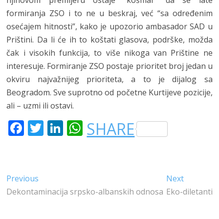
formiranja ZSO i to ne u beskraj, već “sa određenim
osećajem hitnosti”, kako je upozorio ambasador SAD u
Prištini. Da li će ih to koštati glasova, podrške, možda
čak i visokih funkcija, to više nikoga van Prištine ne
interesuje. Formiranje ZSO postaje prioritet broj jedan u
okviru najvažnijeg prioriteta, a to je dijalog sa
Beogradom. Sve suprotno od početne Kurtijeve pozicije,
ali – uzmi ili ostavi.
F
T
LI
W
SHARE
A
W
N
H
C
IT
K
A
E
T
E
T
Kretanje
Previous
Next
Previous
Next
B
E
DI
S
post:
post:
Dekontaminacija srpsko-albanskih odnosa
Eko-diletanti
članka
O
R
N
A