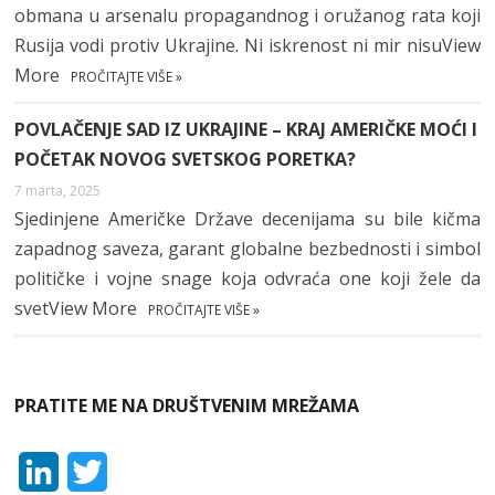
obmana u arsenalu propagandnog i oružanog rata koji
Rusija vodi protiv Ukrajine. Ni iskrenost ni mir nisuView
More
PROČITAJTE VIŠE »
POVLAČENJE SAD IZ UKRAJINE – KRAJ AMERIČKE MOĆI I
POČETAK NOVOG SVETSKOG PORETKA?
7 marta, 2025
Sjedinjene Američke Države decenijama su bile kičma
zapadnog saveza, garant globalne bezbednosti i simbol
političke i vojne snage koja odvraća one koji žele da
svetView More
PROČITAJTE VIŠE »
PRATITE ME NA DRUŠTVENIM MREŽAMA
L
T