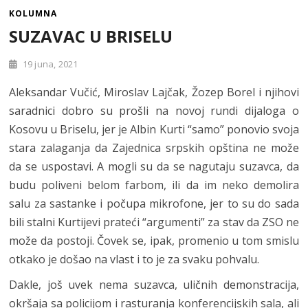
KOLUMNA
SUZAVAC U BRISELU
19 juna, 2021
Aleksandar Vučić, Miroslav Lajčak, Žozep Borel i njihovi
saradnici dobro su prošli na novoj rundi dijaloga o
Kosovu u Briselu, jer je Albin Kurti “samo” ponovio svoja
stara zalaganja da Zajednica srpskih opština ne može
da se uspostavi. A mogli su da se nagutaju suzavca, da
budu poliveni belom farbom, ili da im neko demolira
salu za sastanke i počupa mikrofone, jer to su do sada
bili stalni Kurtijevi prateći “argumenti” za stav da ZSO ne
može da postoji. Čovek se, ipak, promenio u tom smislu
otkako je došao na vlast i to je za svaku pohvalu.
Dakle, još uvek nema suzavca, uličnih demonstracija,
okršaja sa policijom i rasturanja konferencijskih sala, ali