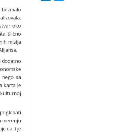
i
w
a bezmalo
n
i
alizovala,
 stvar oko
k
t
ta. Slično
e
t
nih misija
d
e
lijanse.
I
r
 i dodatno
ekonomske
n
g nego sa
a karta je
kulturnoj
pogledati
na merenju
e da li je