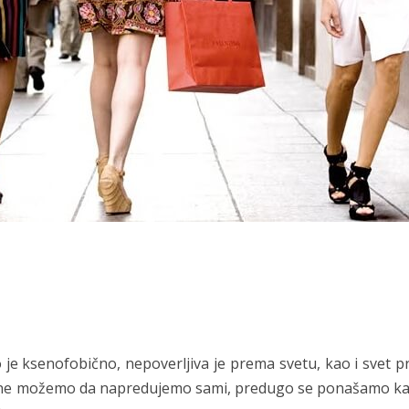
 je ksenofobično, nepoverljiva je prema svetu, kao i svet p
 ne možemo da napredujemo sami, predugo se ponašamo k