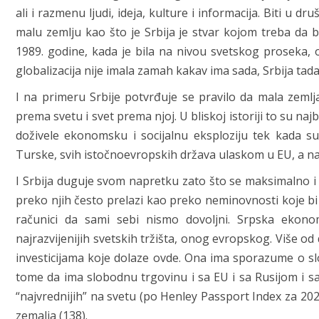
ali i razmenu ljudi, ideja, kulture i informacija. Biti u d
malu zemlju kao što je Srbija je stvar kojom treba da 
1989. godine, kada je bila na nivou svetskog proseka, 
globalizacija nije imala zamah kakav ima sada, Srbija tada
I na primeru Srbije potvrđuje se pravilo da mala zem
prema svetu i svet prema njoj. U bliskoj istoriji to su na
doživele ekonomsku i socijalnu eksploziju tek kada s
Turske, svih istočnoevropskih država ulaskom u EU, a na
I Srbija duguje svom napretku zato što se maksimalno i 
preko njih često prelazi kao preko neminovnosti koje b
računici da sami sebi nismo dovoljni. Srpska ekon
najrazvijenijih svetskih tržišta, onog evropskog. Više od d
investicijama koje dolaze ovde. Ona ima sporazume o slo
tome da ima slobodnu trgovinu i sa EU i sa Rusijom i sa
“najvrednijih” na svetu (po Henley Passport Index za 202
zemalja (138).