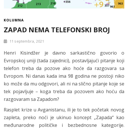
KOLUMNA
ZAPAD NEMA TELEFONSKI BROJ
11 septembra, 2021
Henri Kisindžer je davno sarkastično govorio o
Evropskoj uniji (tada zajednici), postavljajući pitanje koji
telefon treba da pozove ako hoće da razgovara sa
Evropom. Ni danas kada ima 98 godina ne postoji niko
ko može da mu odgovori, ali ni na slično pitanje koje se
tek pojavljuje – koga treba da pozovem ako hoću da
razgovaram sa Zapadom?
Rasplet krize u Avganistanu, ili je to tek početak novog
zapleta, preko noći je ukinuo koncept „Zapada“ kao
međunarodne političke i bezbednosne kategorije.