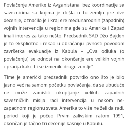
Povlačenje Amerike iz Avganistana, bez koordinacije sa
saveznicima sa kojima je došla u tu zemlju pre dve
decenije, označilo je i kraj ere međunarodnih (zapadnih)
vojnih intervencija u regionima gde su Amerika i Zapad
imali interes za tako nešto. Predsednik SAD Džo Bajden
je to eksplicitno i rekao u obraćanju javnosti povodom
završetka evakuacije iz Kabula – „Ova odluka (o
povlačenju) se odnosi na okončanje ere velikih vojnih
opracija kako bi se izmenile druge zemlje“.
Time je američki predsednik potvrdio ono što je bilo
jasno već na samom početku povlačenja, da se ubuduće
ne može zamisliti okupljanje velikih zapadnih
savezničkih misija radi intervencija u nekom ne-
zapadnom regionu sveta. Amerika to više ne želi da radi,
period koji je počeo Prvim zalivskim ratom 1991,
okončan je tačno tri decenije kasnije u Kabulu.