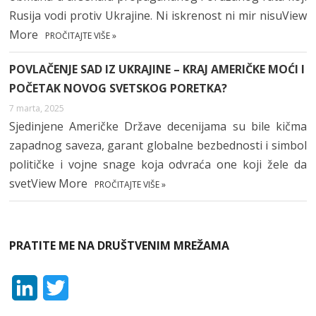
Rusija vodi protiv Ukrajine. Ni iskrenost ni mir nisuView
More
PROČITAJTE VIŠE »
POVLAČENJE SAD IZ UKRAJINE – KRAJ AMERIČKE MOĆI I
POČETAK NOVOG SVETSKOG PORETKA?
7 marta, 2025
Sjedinjene Američke Države decenijama su bile kičma
zapadnog saveza, garant globalne bezbednosti i simbol
političke i vojne snage koja odvraća one koji žele da
svetView More
PROČITAJTE VIŠE »
PRATITE ME NA DRUŠTVENIM MREŽAMA
L
T
i
w