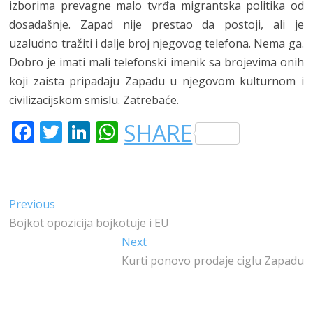
izborima prevagne malo tvrđa migrantska politika od
dosadašnje. Zapad nije prestao da postoji, ali je
uzaludno tražiti i dalje broj njegovog telefona. Nema ga.
Dobro je imati mali telefonski imenik sa brojevima onih
koji zaista pripadaju Zapadu u njegovom kulturnom i
civilizacijskom smislu. Zatrebaće.
F
T
LI
W
SHARE
A
W
N
H
C
IT
K
A
E
T
E
T
Kretanje
Previous
Previous
B
E
DI
S
post:
Bojkot opozicija bojkotuje i EU
članka
O
R
N
A
Next
Next
O
P
post:
Kurti ponovo prodaje ciglu Zapadu
K
P