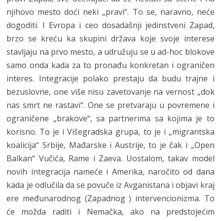
njihovo mesto doći neki „pravi“. To se, naravno, neće
dogoditi. I Evropa i ceo dosadašnji jedinstveni Zapad,
brzo se kreću ka skupini država koje svoje interese
stavljaju na prvo mesto, a udružuju se u ad-hoc blokove
samo onda kada za to pronađu konkretan i ograničen
interes. Integracije polako prestaju da budu trajne i
bezuslovne, one više nisu zavetovanje na vernost „dok
nas smrt ne rastavi“. One se pretvaraju u povremene i
ograničene „brakove“, sa partnerima sa kojima je to
korisno. To je i Višegradska grupa, to je i „migrantska
koalicija“ Srbije, Mađarske i Austrije, to je čak i „Open
Balkan“ Vučića, Rame i Zaeva. Uostalom, takav model
novih integracija nameće i Amerika, naročito od dana
kada je odlučila da se povuče iz Avganistana i objavi kraj
ere međunarodnog (Zapadnog ) intervencionizma. To
će možda raditi i Nemačka, ako na predstojećim