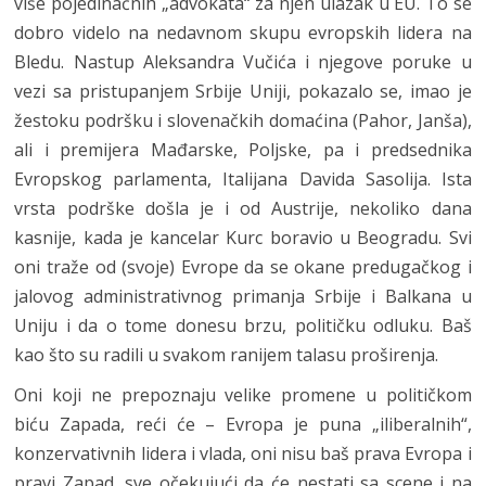
više pojedinačnih „advokata“ za njen ulazak u EU. To se
dobro videlo na nedavnom skupu evropskih lidera na
Bledu. Nastup Aleksandra Vučića i njegove poruke u
vezi sa pristupanjem Srbije Uniji, pokazalo se, imao je
žestoku podršku i slovenačkih domaćina (Pahor, Janša),
ali i premijera Mađarske, Poljske, pa i predsednika
Evropskog parlamenta, Italijana Davida Sasolija. Ista
vrsta podrške došla je i od Austrije, nekoliko dana
kasnije, kada je kancelar Kurc boravio u Beogradu. Svi
oni traže od (svoje) Evrope da se okane predugačkog i
jalovog administrativnog primanja Srbije i Balkana u
Uniju i da o tome donesu brzu, političku odluku. Baš
kao što su radili u svakom ranijem talasu proširenja.
Oni koji ne prepoznaju velike promene u političkom
biću Zapada, reći će – Evropa je puna „iliberalnih“,
konzervativnih lidera i vlada, oni nisu baš prava Evropa i
pravi Zapad, sve očekujući da će nestati sa scene i na