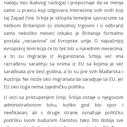
nadaju bez ikakvog razloga) i prepoznaje da se menja
samo u pravcu koji odgovara interesima svih onih koji
taj Zapad čine. Srbija je sklopila temeljne sporazume sa
Velikom Britanijom (o slobodnoj trgovini i o odbrani)
samo nekoliko meseci otkako je Britanija formalno
postala „nezavisna“ od Evropske unije. O najvažnijoj
evropskoj temi koja će to tek biti u narednim mesecima,
a to su migracije iz Avganistana, Srbija već ima
razrađenu saradnju sa onima iz EU sa kojima je već
sarađivala pre šest godina, a to su pre svih Mađarska i
Austrija. Ne može oko migranata da saradjuje sa EU, jer
EU oko toga nema zajedničku politiku.
U vezi sa pristupanjem Uniji, Srbija ostaje u njegovom
administrativnom toku, koliko god bio spor i
neefikasan, ali s druge strane osnažuje političku
podršku svom budućem članstvu tako što dobija sve