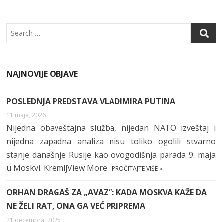
Search
NAJNOVIJE OBJAVE
POSLEDNJA PREDSTAVA VLADIMIRA PUTINA
11 maja, 2026
Nijedna obaveštajna služba, nijedan NATO izveštaj i
nijedna zapadna analiza nisu toliko ogolili stvarno
stanje današnje Rusije kao ovogodišnja parada 9. maja
u Moskvi. KremljView More
PROČITAJTE VIŠE »
ORHAN DRAGAŠ ZA „AVAZ“: KADA MOSKVA KAŽE DA
NE ŽELI RAT, ONA GA VEĆ PRIPREMA
21 decembra, 2025