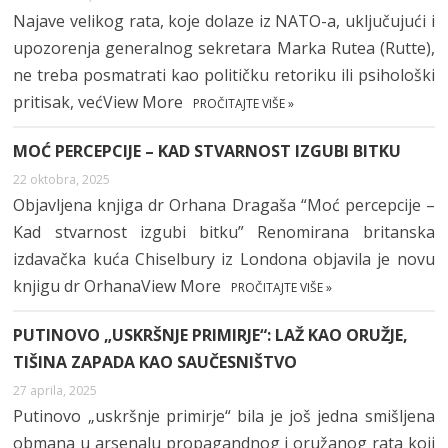
Najave velikog rata, koje dolaze iz NATO-a, uključujući i
upozorenja generalnog sekretara Marka Rutea (Rutte),
ne treba posmatrati kao političku retoriku ili psihološki
pritisak, većView More
PROČITAJTE VIŠE »
MOĆ PERCEPCIJE – KAD STVARNOST IZGUBI BITKU
22 oktobra, 2025
Objavljena knjiga dr Orhana Dragaša “Moć percepcije –
Kad stvarnost izgubi bitku” Renomirana britanska
izdavačka kuća Chiselbury iz Londona objavila je novu
knjigu dr OrhanaView More
PROČITAJTE VIŠE »
PUTINOVO „USKRŠNJE PRIMIRJE“: LAŽ KAO ORUŽJE,
TIŠINA ZAPADA KAO SAUČESNIŠTVO
27 aprila, 2025
Putinovo „uskršnje primirje“ bila je još jedna smišljena
obmana u arsenalu propagandnog i oružanog rata koji