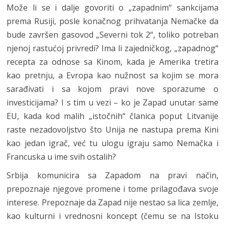
Može li se i dalje govoriti o „zapadnim“ sankcijama
prema Rusiji, posle konačnog prihvatanja Nemačke da
bude završen gasovod „Severni tok 2“, toliko potreban
njenoj rastućoj privredi? Ima li zajedničkog, „zapadnog“
recepta za odnose sa Kinom, kada je Amerika tretira
kao pretnju, a Evropa kao nužnost sa kojim se mora
sarađivati i sa kojom pravi nove sporazume o
investicijama? I s tim u vezi – ko je Zapad unutar same
EU, kada kod malih „istočnih“ članica poput Litvanije
raste nezadovoljstvo što Unija ne nastupa prema Kini
kao jedan igrač, već tu ulogu igraju samo Nemačka i
Francuska u ime svih ostalih?
Srbija komunicira sa Zapadom na pravi način,
prepoznaje njegove promene i tome prilagođava svoje
interese. Prepoznaje da Zapad nije nestao sa lica zemlje,
kao kulturni i vrednosni koncept (čemu se na Istoku