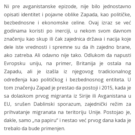
Ni pre avganistanske epizode, nije bilo jednostavno
opisati identitet i pojavne oblike Zapada, kao političke,
bezbednosne i ekonomske celine. Ovaj izraz se već
godinama koristi po inerciji, u nekom svom davnom
značenju kao skup ili čak zajednica država i nacija koje
dele iste vrednosti i spremne su da ih zajedno brane,
ako zatreba. Ali odavno nije tako. Odlukom da napusti
Evropsku uniju, na primer, Britanija je ostala na
Zapadu, ali je izašla iz njegovog tradicionalnog
određenja kao političkog i bezbednosnog entiteta. U
tom značenju Zapad je prestao da postoji i 2015, kada je
sa dolaskom prvog migranta iz Sirije ili Avganistana u
EU, srušen Dablinski sporazum, zajednički režim za
prihvatanje migranata na teritoriju Unije. Postojao je,
dakle, samo „na papiru“ i nestao već prvog dana kada je
trebalo da bude primenjen.