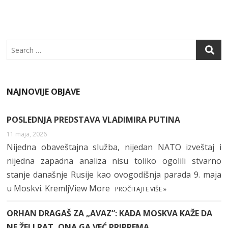
O
P
K
P
Search
NAJNOVIJE OBJAVE
POSLEDNJA PREDSTAVA VLADIMIRA PUTINA
11 maja, 2026
Nijedna obaveštajna služba, nijedan NATO izveštaj i
nijedna zapadna analiza nisu toliko ogolili stvarno
stanje današnje Rusije kao ovogodišnja parada 9. maja
u Moskvi. KremljView More
PROČITAJTE VIŠE »
ORHAN DRAGAŠ ZA „AVAZ“: KADA MOSKVA KAŽE DA
NE ŽELI RAT, ONA GA VEĆ PRIPREMA