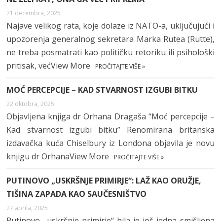
21 decembra, 2025
Najave velikog rata, koje dolaze iz NATO-a, uključujući i
upozorenja generalnog sekretara Marka Rutea (Rutte),
ne treba posmatrati kao političku retoriku ili psihološki
pritisak, većView More
PROČITAJTE VIŠE »
MOĆ PERCEPCIJE – KAD STVARNOST IZGUBI BITKU
22 oktobra, 2025
Objavljena knjiga dr Orhana Dragaša “Moć percepcije –
Kad stvarnost izgubi bitku” Renomirana britanska
izdavačka kuća Chiselbury iz Londona objavila je novu
knjigu dr OrhanaView More
PROČITAJTE VIŠE »
PUTINOVO „USKRŠNJE PRIMIRJE“: LAŽ KAO ORUŽJE,
TIŠINA ZAPADA KAO SAUČESNIŠTVO
27 aprila, 2025
Putinovo „uskršnje primirje“ bila je još jedna smišljena