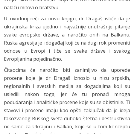
nalažu mitovi o bratstvu.
U uvodnoj reči za novu knjigu, dr Dragaš ističe da je
ukrajinska kriza ujedno i najvažnije unutrašnje pitanje
svake evropske države, a naročito onih na Balkanu.
Ruska agresija je i događaj koji će na dugi rok promeniti
odnose u Evropi i tiče se svake države i svakog
Evropljanina pojedinačno.
Čitaocima će naročito biti zanimljivo da uporede
procene koje je dr Dragaš iznosio u nizu srpskih,
regionalnih i svetskih medija sa događajima koji su
usledili nakon toga, jer će tu pronaći mnoga
podudaranja i analitičke procene koje su se obistinile. Ti
stavovi i procene imaju kao opšti zaključak da je ideja
takozvanog Ruskog sveta duboko štetna i destruktivna
ne samo za Ukrajinu i Balkan, koje se u tom konceptu