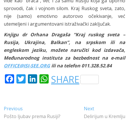
vide kao “braća”, već i za samu Rusiju koja ga uporno
sprovodi, čak i vojnom silom. Kraj Ruskog sveta, zato,
nije (samo) emotivno autorovo očekivanje, već
utemeljeni i argumentovani istraživački zaključak.
Knjigu dr Orhana Dragaša “Kraj ruskog sveta –
Rusija, Ukrajina, Balkan”, na srpskom ili na
engleskom jeziku, možete naručiti kod izdavača,
Međunarodnog instituta za bezbednost na e-mail
OFFICE@ISI-SEE.ORG
ili na telefon 011.328.52.84
F
T
LI
W
SHARE
A
W
N
H
C
IT
K
A
E
T
E
T
Kretanje
Previous
Next
Previous
Next
B
E
DI
S
post:
post:
Pošto ljubav prema Rusiji?
Delirijum u Kremlju
članka
O
R
N
A