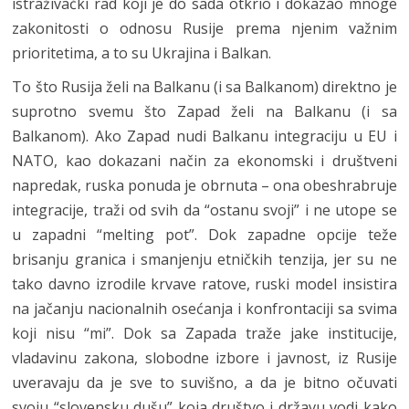
istraživački rad koji je do sada otkrio i dokazao mnoge
zakonitosti o odnosu Rusije prema njenim važnim
prioritetima, a to su Ukrajina i Balkan.
To što Rusija želi na Balkanu (i sa Balkanom) direktno je
suprotno svemu što Zapad želi na Balkanu (i sa
Balkanom). Ako Zapad nudi Balkanu integraciju u EU i
NATO, kao dokazani način za ekonomski i društveni
napredak, ruska ponuda je obrnuta – ona obeshrabruje
integracije, traži od svih da “ostanu svoji” i ne utope se
u zapadni “melting pot”. Dok zapadne opcije teže
brisanju granica i smanjenju etničkih tenzija, jer su ne
tako davno izrodile krvave ratove, ruski model insistira
na jačanju nacionalnih osećanja i konfrontaciji sa svima
koji nisu “mi”. Dok sa Zapada traže jake institucije,
vladavinu zakona, slobodne izbore i javnost, iz Rusije
uveravaju da je sve to suvišno, a da je bitno očuvati
svoju “slovensku dušu” koja društvo i državu vodi kako