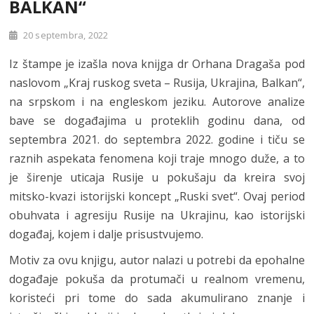
BALKAN“
20 septembra, 2022
Iz štampe je izašla nova knijga dr Orhana Dragaša pod
naslovom „Kraj ruskog sveta – Rusija, Ukrajina, Balkan“,
na srpskom i na engleskom jeziku. Autorove analize
bave se događajima u proteklih godinu dana, od
septembra 2021. do septembra 2022. godine i tiču se
raznih aspekata fenomena koji traje mnogo duže, a to
je širenje uticaja Rusije u pokušaju da kreira svoj
mitsko-kvazi istorijski koncept „Ruski svet“. Ovaj period
obuhvata i agresiju Rusije na Ukrajinu, kao istorijski
događaj, kojem i dalje prisustvujemo.
Motiv za ovu knjigu, autor nalazi u potrebi da epohalne
događaje pokuša da protumači u realnom vremenu,
koristeći pri tome do sada akumulirano znanje i