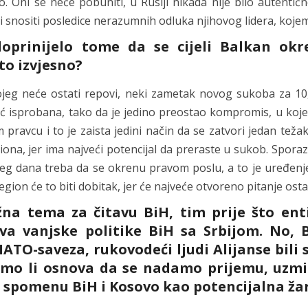
o. Oni se neće pobuniti, u Rusiji nikada nije bilo autenti
i i snositi posledice nerazumnih odluka njihovog lidera, kojem
doprinijelo tome da se cijeli Balkan ok
to izvjesno?
jeg neće ostati repovi, neki zametak novog sukoba za 10, 
već isprobana, tako da je jedino preostao kompromis, u ko
ravcu i to je zaista jedini način da se zatvori jedan težak 
egiona, jer ima najveći potencijal da preraste u sukob. Spo
dećeg dana treba da se okrenu pravom poslu, a to je uređenj
ion će to biti dobitak, jer će najveće otvoreno pitanje ostat
žna tema za čitavu BiH, tim prije što ent
jeva vanjske politike BiH sa Srbijom. No, 
TO-saveza, rukovodeći ljudi Alijanse bili s
mamo li osnova da se nadamo prijemu, uzmi
lo spomenu BiH i Kosovo kao potencijalna ža