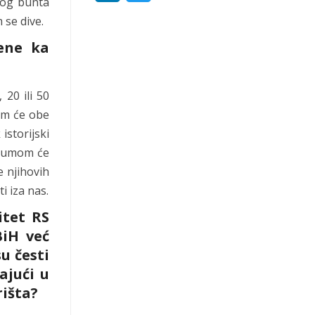
čnog bunta
i
w
 se dive.
n
i
rene ka
k
t
e
t
20 ili 50
jem će obe
d
e
istorijski
I
r
razumom će
n
e njihovih
i iza nas.
itet RS
BiH već
u česti
ajući u
rišta?