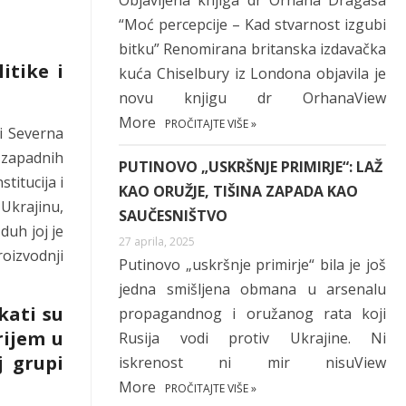
Objavljena knjiga dr Orhana Dragaša
“Moć percepcije – Kad stvarnost izgubi
bitku” Renomirana britanska izdavačka
itike i
kuća Chiselbury iz Londona objavila je
novu knjigu dr OrhanaView
More
PROČITAJTE VIŠE »
i Severna
 zapadnih
PUTINOVO „USKRŠNJE PRIMIRJE“: LAŽ
titucija i
KAO ORUŽJE, TIŠINA ZAPADA KAO
Ukrajinu,
SAUČESNIŠTVO
duh joj je
27 aprila, 2025
roizvodnji
Putinovo „uskršnje primirje“ bila je još
jedna smišljena obmana u arsenalu
kati su
propagandnog i oružanog rata koji
rijem u
Rusija vodi protiv Ukrajine. Ni
j grupi
iskrenost ni mir nisuView
More
PROČITAJTE VIŠE »