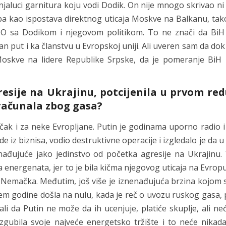
luci garnitura koju vodi Dodik. On nije mnogo skrivao ni r
a kao ispostava direktnog uticaja Moskve na Balkanu, tako
O sa Dodikom i njegovom politikom. To ne znači da BiH
n put i ka članstvu u Evropskoj uniji. Ali uveren sam da dok
 Moskve na lidere Republike Srpske, da je pomeranje Bi
resije na Ukrajinu, potcijenila u prvom red
 računala zbog gasa?
 čak i za neke Evropljane. Putin je godinama uporno radio 
de iz biznisa, vodio destruktivne operacije i izgledalo je da 
ađujuće jako jedinstvo od početka agresije na Ukrajinu. 
a energenata, jer to je bila kičma njegovog uticaja na Evropu
a Nemačka. Međutim, još više je iznenađujuća brzina kojom 
em godine došla na nulu, kada je reč o uvozu ruskog gasa, 
i da Putin ne može da ih ucenjuje, platiće skuplje, ali ne
 izgubila svoje najveće energetsko tržište i to neće nikad