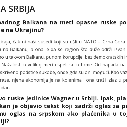
A SRBIJA
padnog Balkana na meti opasne ruske pol
je na Ukrajinu?
aja, čak ni naši susedi koji su ušli u NATO – Crna Gora 
u na Balkanu, a ona je da se region što duže održi izvan
amo u takvom Balkanu, punom korupcije, bez demokratskih ins
 Nažalost, u velikoj meri uspeli su u tome. Od napada na 
neskriveno podstiče sukobe, onde gde su oni mogući. Kao vaz
aze, njena ekonomija je na kolenima i ona traži izlaz u p
odan.
 ruske jedinice Wagner u Srbiji. Ipak, pla
an je objavio tekst koji sadrži oglas za p
mu oglas na srpskom ako plaćenika u to
iji?