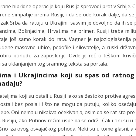
irane hibridne operacije koju Rusija sprovodi protiv Srbije. Cil
širene simpatije prema Rusiji, i da se ode korak dalje, da se
dlazak Srba da ratuju u Ukrajini, sasvim je dovoljno da ih se
cima, Bošnjacima, Hrvatima na primer. Rusiji treba milit
ostaje još samo korak do rata. Vagner je najozloglašenija 
ene masovne ubice, pedofile i silovatelje, a ruski državn
 dobru ponudu za zaposlenje. Ovde je reč o teškom krivi
i sa uklanjanjem tog sramnog teksta sa portala.
usima i Ukrajincima koji su spas od ratnog
 nadaju?
teljima koji su ostali u Rusiji iako se žestoko protive agresi
 ostali bez posla ili što ne mogu da putuju, koliko oseća
be. Oni nemaju nikakva očekivanja, osim da se rat što pre z
a Rusiju, ako Putinov režim uspe da se održi. Čak i oni su 
ušno iza ovog osvajačkog pohoda. Neki su u tome glasni, a v