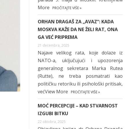
More
PROČITAJTE VIŠE »
ORHAN DRAGAŠ ZA „AVAZ“: KADA
MOSKVA KAŽE DA NE ŽELI RAT, ONA
GA VEĆ PRIPREMA
21 decembra, 2025
Najave velikog rata, koje dolaze iz
NATO-a, uključujući i upozorenja
generalnog sekretara Marka Rutea
(Rutte), ne treba posmatrati kao
političku retoriku ili psihološki pritisak,
većView More
PROČITAJTE VIŠE »
MOĆ PERCEPCIJE – KAD STVARNOST
IZGUBI BITKU
22 oktobra, 2025