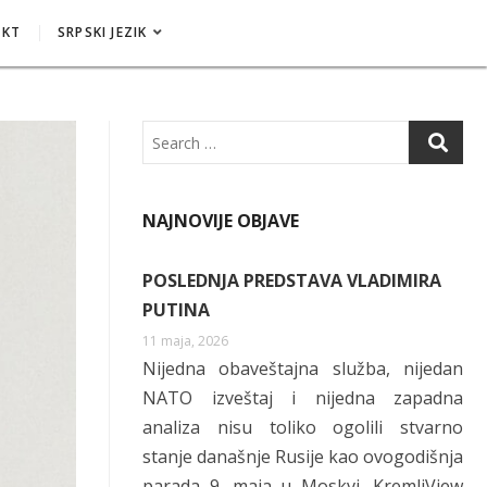
AKT
SRPSKI JEZIK
Search
NAJNOVIJE OBJAVE
POSLEDNJA PREDSTAVA VLADIMIRA
PUTINA
11 maja, 2026
Nijedna obaveštajna služba, nijedan
NATO izveštaj i nijedna zapadna
analiza nisu toliko ogolili stvarno
stanje današnje Rusije kao ovogodišnja
parada 9. maja u Moskvi. KremljView