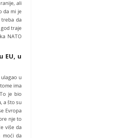
anije, ali
 da mi je
 treba da
 god traje
H ka NATO
u EU, u
i ulagao u
u tome ima
To je bio
, a što su
se Evropa
pre nje to
će više da
a moći da