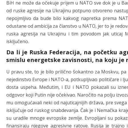
BiH ne može da očekuje prijem u NATO sve dok je u Banja
od ruske agresije na Ukrajinu potpuno otvoreno nastup
nepojmljivo da bude bilo kakvog napretka prema NAT
odustane od ambicija za članstvo u NATO, jer to je redova
ruska agresija na Ukrajinu i tim povodom jak uticaj
isključeno.
Da li je Ruska Federacija, na početku ag
smislu energetske zavisnosti, na koju je
U pravu ste, to je bilo prilično šokantno za Moskvu, pa
nejedinstvo Evrope i NATO-a, potkupljivao političare i lju
dosta uspeha. Međutim, i EU i NATO pokazali su iznen
odgovor koji Putin nije očekivao. Naročito na polju izvoz
mu omogućavali neki od najuticajnijih država, pre sveg
isključuje od ruskog snabdevanja. Čak je i Nemačka kraj
su uradile mnoge evropske zemlje. Evropljani su pokazal
finansiraju njegove agresivne ratove. Rusija je trajno