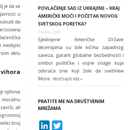
j je da se
POVLAČENJE SAD IZ UKRAJINE – KRAJ
 javnost u
AMERIČKE MOĆI I POČETAK NOVOG
 pobudi da
SVETSKOG PORETKA?
arizovana
7 marta, 2025
plaćenička
Sjedinjene Američke Države
i medijski
decenijama su bile kičma zapadnog
čnom delu
saveza, garant globalne bezbednosti i
simbol političke i vojne snage koja
odvraća one koji žele da svetView
 vihora
More
PROČITAJTE VIŠE »
ji njihove
ju moralnu
PRATITE ME NA DRUŠTVENIM
avrši, ali
MREŽAMA
u ogromnoj
eliki broj
L
T