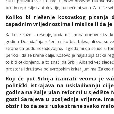
ćuti i prihvata sve što radi njihovo državno rukovodstv
protiv represije i autokratije, pa neće ni sada. Zato će sv
Koliko bi rješenje kosovskog pitanja 
zapadnim vrijednostima i mislite li da je 
Kada se kaže – rešenje, onda mislim na dogovor iza ko
godina. Dosadašnja rešenja nisu bila takva, ali sva su 
strane da budu nezadovoljne. Izgleda mi da se ide u tom p
period i da se krene dalje. Kosovo je najslabija tačka r
to biti otklonjeno, a to znači da Srbi i Albanci već sle
prostora i društava po evropskim kriterijumima. Za ceo reg
Koji će put Srbija izabrati veoma je va
politički istrajava na usklađivanju cil
godinama šalje plan reformi u sjedište NA
gosti Sarajeva u posljednje vrijeme. I
obzir i to da se s ruske strane svako ma