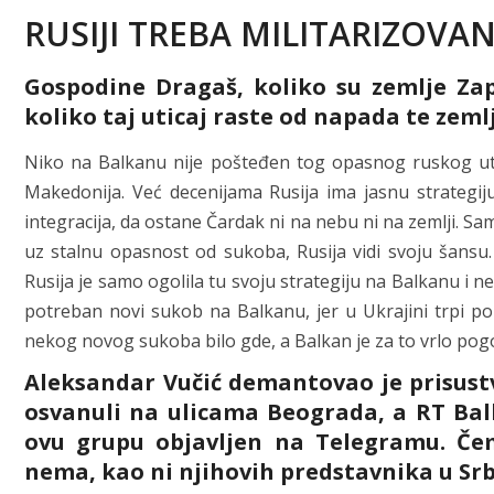
RUSIJI TREBA MILITARIZOVAN
Gospodine Dragaš, koliko su zemlje Za
koliko taj uticaj raste od napada te zeml
Niko na Balkanu nije pošteđen tog opasnog ruskog utic
Makedonija. Već decenijama Rusija ima jasnu strategij
integracija, da ostane Čardak ni na nebu ni na zemlji. S
uz stalnu opasnost od sukoba, Rusija vidi svoju šansu.
Rusija je samo ogolila tu svoju strategiju na Balkanu i 
potreban novi sukob na Balkanu, jer u Ukrajini trpi por
nekog novog sukoba bilo gde, a Balkan je za to vrlo pog
Aleksandar Vučić demantovao je prisustvo
osvanuli na ulicama Beograda, a RT Balk
ovu grupu objavljen na Telegramu. Če
nema, kao ni njihovih predstavnika u Srb