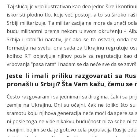
Taj slučaj je vrlo ilustrativan kao deo jedne šire i kontinu
iskoristi plodno tlo, koje već postoji, a to su široko ra
Srbiji militarizuje. Ta militarizacija ne mora da znači o
budu militantni prema nekom u svom okruženju – Alban
Srbija i ratnički narativ, jer ako se to ostvari, onda 
formacija na svetu, ona sada za Ukrajinu regrutuje osuđ
kolhoz RT objavljuje njihov poziv za regrutaciju kao
vrbovanja “pasa rata” i nadam se da neće sve da se završ
Jeste li imali priliku razgovarati sa R
pronašli u Srbiji? Šta Vam kažu, čemu se
Često razgovaram i sa jednima i sa drugima, čak i sa prija
zemlje na Ukrajinu. Oni su očajni, čak ne toliko što su
sramotu koju njihova generacija neće moći da spere sa se
ni posle toga ne vide nikakvu budućnost ni za sebe ni z
manjini, bojim se da je gotovo cela populacija Rusije zd