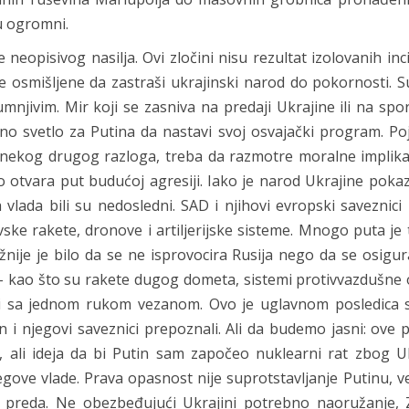
su ogromni.
e neopisivog nasilja. Ovi zločini nisu rezultat izolovanih inci
je osmišljene da zastraši ukrajinski narod do pokornosti. 
njivim. Mir koji se zasniva na predaji Ukrajine ili na sp
eno svetlo za Putina da nastavi svoj osvajački program. Po
iz nekog drugog razloga, treba da razmotre moralne implika
no otvara put budućoj agresiji. Iako je narod Ukrajine poka
ada bili su nedosledni. SAD i njihovi evropski saveznici 
ske rakete, dronove i artiljerijske sisteme. Mnogo puta j
žnije je bilo da se ne isprovocira Rusija nego da se osig
– kao što su rakete dugog dometa, sistemi protivvazdušne 
ori sa jednom rukom vezanom. Ovo je uglavnom posledica 
n i njegovi saveznici prepoznali. Ali da budemo jasni: ove 
, ali ideja da bi Putin sam započeo nuklearni rat zbog Uk
egove vlade. Prava opasnost nije suprotstavljanje Putinu, ve
e preda. Ne obezbeđujući Ukrajini potrebno naoružanje,