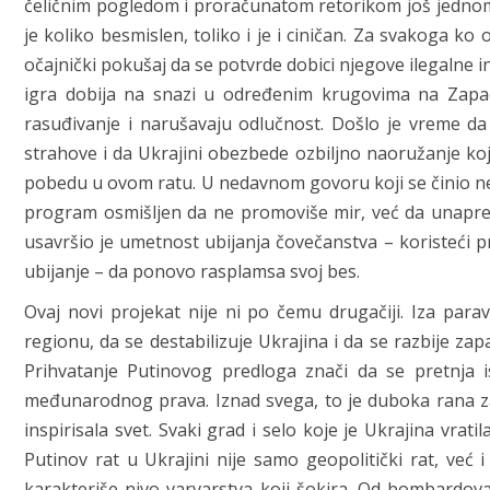
čeličnim pogledom i proračunatom retorikom još jednom
je koliko besmislen, toliko i je i ciničan. Za svakoga ko
očajnički pokušaj da se potvrde dobici njegove ilegalne i
igra dobija na snazi u određenim krugovima na Zapad
rasuđivanje i narušavaju odlučnost. Došlo je vreme da 
strahove i da Ukrajini obezbede ozbiljno naoružanje ko
pobedu u ovom ratu. U nedavnom govoru koji se činio nes
program osmišljen da ne promoviše mir, već da unapredi 
usavršio je umetnost ubijanja čovečanstva – koristeći 
ubijanje – da ponovo rasplamsa svoj bes.
Ovaj novi projekat nije ni po čemu drugačiji. Iza parava
regionu, da se destabilizuje Ukrajina i da se razbije za
Prihvatanje Putinovog predloga znači da se pretnja is
međunarodnog prava. Iznad svega, to je duboka rana za 
inspirisala svet. Svaki grad i selo koje je Ukrajina vra
Putinov rat u Ukrajini nije samo geopolitički rat, već 
karakteriše nivo varvarstva koji šokira. Od bombardo