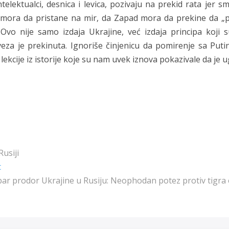
ntelektualci, desnica i levica, pozivaju na prekid rata jer s
a mora da pristane na mir, da Zapad mora da prekine da „p
 Ovo nije samo izdaja Ukrajine, već izdaja principa koji 
eza je prekinuta. Ignoriše činjenicu da pomirenje sa Put
 lekcije iz istorije koje su nam uvek iznova pokazivale da je 
Rusiji
Next
t
post:
ar prodor Ukrajine u Rusiju: Neophodan potez protiv tigra