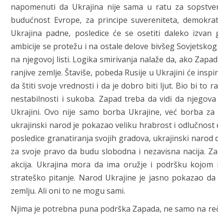
napomenuti da Ukrajina nije sama u ratu za sopstveni
budućnost Evrope, za principe suvereniteta, demokra
Ukrajina padne, posledice će se osetiti daleko izvan 
ambicije se protežu i na ostale delove bivšeg Sovjetskog 
na njegovoj listi. Logika smirivanja nalaže da, ako Zapad 
ranjive zemlje. Štaviše, pobeda Rusije u Ukrajini će ins
da štiti svoje vrednosti i da je dobro biti ljut. Bio bi 
nestabilnosti i sukoba. Zapad treba da vidi da njeg
Ukrajini. Ovo nije samo borba Ukrajine, već borba z
ukrajinski narod je pokazao veliku hrabrost i odlučnost d
posledice granatiranja svojih gradova, ukrajinski narod
za svoje pravo da budu slobodna i nezavisna nacija. Z
akcija. Ukrajina mora da ima oružje i podršku kojom
strateško pitanje. Narod Ukrajine je jasno pokazao da
zemlju. Ali oni to ne mogu sami.
Njima je potrebna puna podrška Zapada, ne samo na rečima 