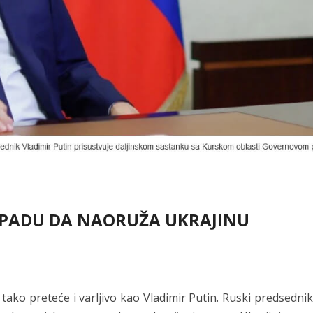
ZAPADU DA NAORUŽA UKRAJINU
 tako preteće i varljivo kao Vladimir Putin. Ruski predsednik