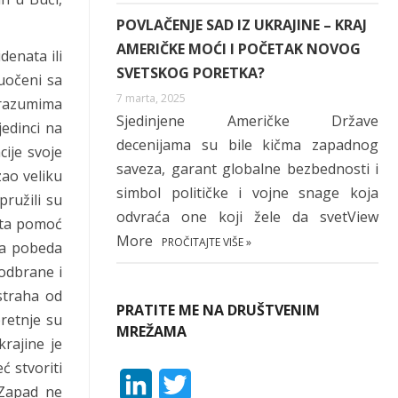
POVLAČENJE SAD IZ UKRAJINE – KRAJ
AMERIČKE MOĆI I POČETAK NOVOG
denata ili
SVETSKOG PORETKA?
Suočeni sa
7 marta, 2025
orazumima
Sjedinjene Američke Države
jedinci na
decenijama su bile kičma zapadnog
cije svoje
saveza, garant globalne bezbednosti i
zao veliku
simbol političke i vojne snage koja
pružili su
odvraća one koji žele da svetView
e ta pomoć
More
PROČITAJTE VIŠE »
ura pobeda
odbrane i
straha od
PRATITE ME NA DRUŠTVENIM
pretnje su
MREŽAMA
rajine je
ć stvoriti
L
T
 Zapad ne