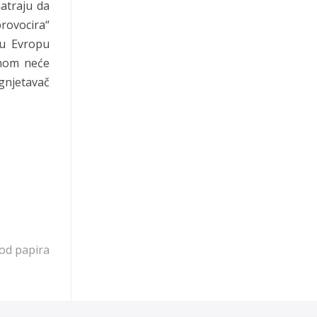
matraju da
rovocira“
su Evropu
inom neće
ugnjetavač
 od papira