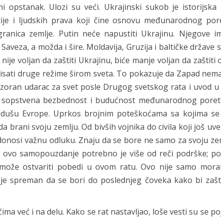
 opstanak. Ulozi su veći. Ukrajinski sukob je istorijska
tije i ljudskih prava koji čine osnovu međunarodnog por
granica zemlje. Putin neće napustiti Ukrajinu. Njegove im
Saveza, a možda i šire. Moldavija, Gruzija i baltičke države 
nije voljan da zaštiti Ukrajinu, biće manje voljan da zaštiti 
pirisati druge režime širom sveta. To pokazuje da Zapad nem
to razoran udarac za svet posle Drugog svetskog rata i uvod 
ova sopstvena bezbednost i budućnost međunarodnog poret
a dušu Evrope. Uprkos brojnim poteškoćama sa kojima se
a brani svoju zemlju. Od bivših vojnika do civila koji još uv
 donosi važnu odluku. Znaju da se bore ne samo za svoju zem
a ovo samopouzdanje potrebno je više od reči podrške; po
 može ostvariti pobedi u ovom ratu. Ovo nije samo moral
 je spreman da se bori do poslednjeg čoveka kako bi zašti
već i na delu. Kako se rat nastavljao, loše vesti su se poja