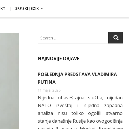
AKT
SRPSKI JEZIK
Search
NAJNOVIJE OBJAVE
POSLEDNJA PREDSTAVA VLADIMIRA
PUTINA
11 maja, 2026
Nijedna obaveštajna služba, nijedan
NATO izveštaj i nijedna zapadna
analiza nisu toliko ogolili stvarno
stanje današnje Rusije kao ovogodišnja
parada 9. maja u Moskvi. KremljView