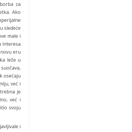
 borba za
etka. Ako
perijalne
su sledeće
ove male i
a interesa
u novu eru
ka leže u
 suočava,
ek osećaju
lju, već i
trebna je
no, već i
tio svoju
vljivale i