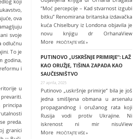
Objavljena knjiga dr Orhana Dragaša
dlog koji
“Moć percepcije – Kad stvarnost izgubi
lukavstvo,
bitku” Renomirana britanska izdavačka
ujuće, ova
kuća Chiselbury iz Londona objavila je
amagljuju
novu knjigu dr OrhanaView
ani svoje
More
PROČITAJTE VIŠE »
a odlučnu
ini. To je
PUTINOVO „USKRŠNJE PRIMIRJE“: LAŽ
om godina,
KAO ORUŽJE, TIŠINA ZAPADA KAO
reformu i
SAUČESNIŠTVO
27 aprila, 2025
ritorije u
Putinovo „uskršnje primirje“ bila je još
prevariti.
jedna smišljena obmana u arsenalu
 principa
propagandnog i oružanog rata koji
utalnosti
Rusija vodi protiv Ukrajine. Ni
 se preda.
iskrenost ni mir nisuView
oj granici
More
PROČITAJTE VIŠE »
h u Buči,