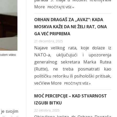
More
PROČITAJTE VIŠE »
ORHAN DRAGAŠ ZA „AVAZ“: KADA
MOSKVA KAŽE DA NE ŽELI RAT, ONA
GA VEĆ PRIPREMA
21 decembra, 2025
Najave velikog rata, koje dolaze iz
NATO-a, uključujući i upozorenja
generalnog sekretara Marka Rutea
(Rutte), ne treba posmatrati kao
političku retoriku ili psihološki pritisak,
većView More
PROČITAJTE VIŠE »
MOĆ PERCEPCIJE – KAD STVARNOST
IZGUBI BITKU
22 oktobra, 2025
 je svojim