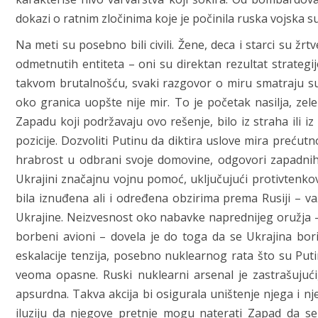
dokazi o ratnim zločinima koje je počinila ruska vojska 
Na meti su posebno bili civili. Žene, deca i starci su žrtv
odmetnutih entiteta – oni su direktan rezultat strategi
takvom brutalnošću, svaki razgovor o miru smatraju sum
oko granica uopšte nije mir. To je početak nasilja, zel
Zapadu koji podržavaju ovo rešenje, bilo iz straha ili 
pozicije. Dozvoliti Putinu da diktira uslove mira prećut
hrabrost u odbrani svoje domovine, odgovori zapadnih vl
Ukrajini značajnu vojnu pomoć, uključujući protivtenkov
bila iznuđena ali i određena obzirima prema Rusiji – va
Ukrajine. Neizvesnost oko nabavke naprednijeg oružja 
borbeni avioni – dovela je do toga da se Ukrajina b
eskalacije tenzija, posebno nuklearnog rata što su Puti
veoma opasne. Ruski nuklearni arsenal je zastrašujući
apsurdna. Takva akcija bi osigurala uništenje njega i nj
iluziju da njegove pretnje mogu naterati Zapad da s