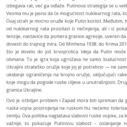
izbegava rat, već ga odlaže. Putinova strategija se u ve
Veoma mu je jasno da će mogućnost nuklearnog rata, koliko
Ovaj strah je moćno oruđe koje Putin koristi. Međutim, t
od nuklearnog rata proizilazi iz nečinjenja, ali i iz po
tenzije, nastaviće da pomera granice agresije, uveren da
dovesti do trajnog mira. Od Minhena 1938. do Krima 201
što je dovelo do još krvoprolića. Ideja da Putin može 
obmana. To je igra koja ugrožava ne samo budućnost U
Ukrajini strateško oružje koje joj je potrebno — ne samo
ukidanje ograničenja na brojno oružje, uključujući ra
koje mogu da pogode ruske ciljeve u unutrašnjosti. Drugi
granica Ukrajine.
Ovo je ozbiljan problem i Zapad mora biti spreman da ga
ruska vojna postrojenja na ruskom tlu: nećemo tolerisa
zemlju. Ova politika naglašava slabosti ruske vojske, za ko
važnije, to pokazuje Putinovu slabost – oslanjanje