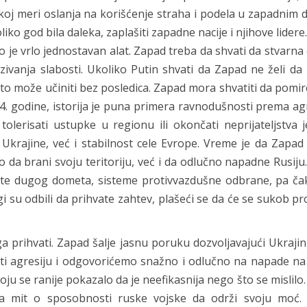
likoj meri oslanja na korišćenje straha i podela u zapadnim 
 god bila daleka, zaplašiti zapadne nacije i njihove lidere.
o je vrlo jednostavan alat. Zapad treba da shvati da stvarn
kazivanja slabosti. Ukoliko Putin shvati da Zapad ne želi d
 to može učiniti bez posledica. Zapad mora shvatiti da pomi
4. godine, istorija je puna primera ravnodušnosti prema ag
tolerisati ustupke u regionu ili okončati neprijateljstva 
krajine, već i stabilnost cele Evrope. Vreme je da Zapad
 da brani svoju teritoriju, već i da odlučno napadne Rusiju
kete dugog dometa, sisteme protivvazdušne odbrane, pa čak
 su odbili da prihvate zahtev, plašeći se da će se sukob pro
 prihvati. Zapad šalje jasnu poruku dozvoljavajući Ukraji
ti agresiju i odgovorićemo snažno i odlučno na napade na 
ju se ranije pokazalo da je neefikasnija nego što se mislilo. 
 na mit o sposobnosti ruske vojske da održi svoju moć.