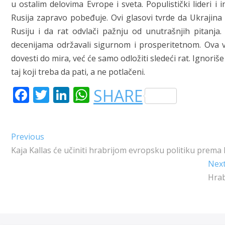
u ostalim delovima Evrope i sveta. Populistički lideri i i
Rusija zapravo pobeđuje. Ovi glasovi tvrde da Ukrajin
Rusiju i da rat odvlači pažnju od unutrašnjih pitanja.
decenijama održavali sigurnom i prosperitetnom. Ova v
dovesti do mira, već će samo odložiti sledeći rat. Ignoriše
taj koji treba da pati, a ne potlačeni.
F
T
LI
W
SHARE
A
W
N
H
C
IT
K
A
Kretanje
Previous
Previous
E
T
E
T
post:
Kaja Kallas će učiniti hrabrijom evropsku politiku prema 
članka
B
E
DI
S
Nex
O
R
N
A
Hrab
O
P
K
P