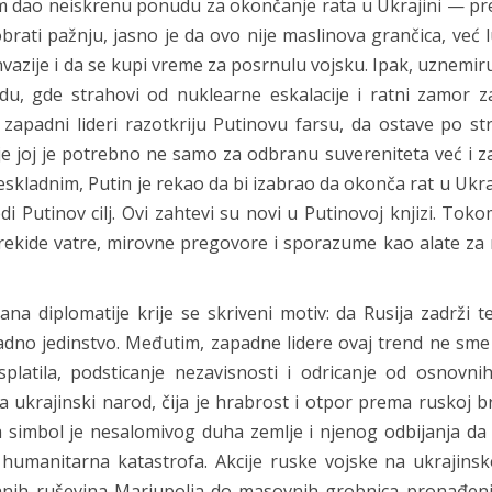
 dao neiskrenu ponudu za okončanje rata u Ukrajini — pre
 obrati pažnju, jasno je da ovo nije maslinova grančica, već 
nvazije i da se kupi vreme za posrnulu vojsku. Ipak, uznemir
u, gde strahovi od nuklearne eskalacije i ratni zamor z
zapadni lideri razotkriju Putinovu farsu, da ostave po str
je joj je potrebno ne samo za odbranu suvereniteta već i z
kladnim, Putin je rekao da bi izabrao da okonča rat u Ukraj
Putinov cilj. Ovi zahtevi su novi u Putinovoj knjizi. Tok
prekide vatre, mirovne pregovore i sporazume kao alate za 
na diplomatije krije se skriveni motiv: da Rusija zadrži te
padno jedinstvo. Međutim, zapadne lidere ovaj trend ne sme 
platila, podsticanje nezavisnosti i odricanje od osnovnih
ukrajinski narod, čija je hrabrost i otpor prema ruskoj br
tila simbol je nesalomivog duha zemlje i njenog odbijanja da
i humanitarna katastrofa. Akcije ruske vojske na ukrajinsk
vanih ruševina Mariupolja do masovnih grobnica pronađeni